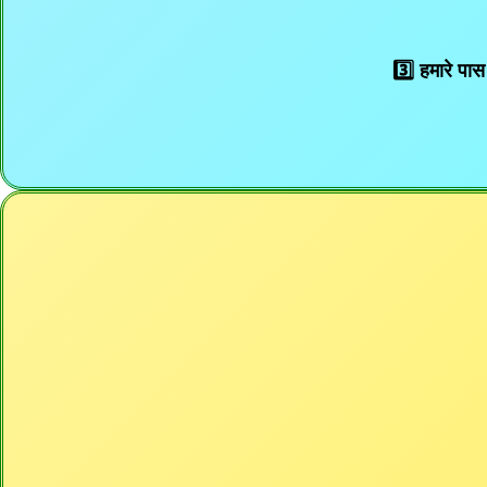
3️⃣ हमारे पा