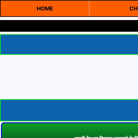
HOME
CH