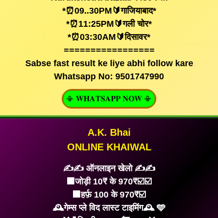
*⏰09..30PM🔰गाजियाबाद*
*⏰11:25PM🔰गली चोर*
*⏰03:30AM🔰दिसावर*
=================
Sabse fast result ke liye abhi follow kare
Whatsapp No: 9501747990
📳 𝐖𝐇𝐀𝐓𝐒𝐀𝐏𝐏 𝐍𝐎𝐖 📳
A.K. Bhai
ONLINE KHAIWAL
✍️✍️ ऑनलाइन खेलो ✍️✍️
⬛जोड़ी 10₹ के 970₹☑️☑️
⬛हर्फ़ 100 के 970₹☑️
🕰️गेम्स प्ले विद लास्ट टाइमिंग🕰️ 🩵