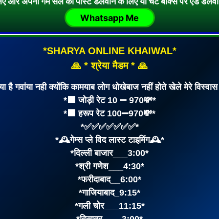
ए और अपनी गेम सेल की पोस्ट डलवाने के लिए या चैट बॉक्स पर ऐड डलवाने
Whatsapp Me
*SHARYA ONLINE KHAIWAL*
🙏 * श्रेया मैडम * 🙏
ा है गवांया नही क्योंकि कामयाब लोग धोखेबाज नहीं होते खेले मेरे विस्वा
*⬛ जोड़ी रेट 10 ➖ 970💸*
*⬛ हरूप रेट 100➖970💸*
*✅✅✅✅✅✅✅*
*🕰गेम्स प्ले विद लास्ट टाइमिंग🕰*
*दिल्ली बाजार___3:00*
*श्री गणेश___4:30*
*फरीदाबाद__6:00*
*गाजियाबाद_9:15*
*गली चोर___11:15*