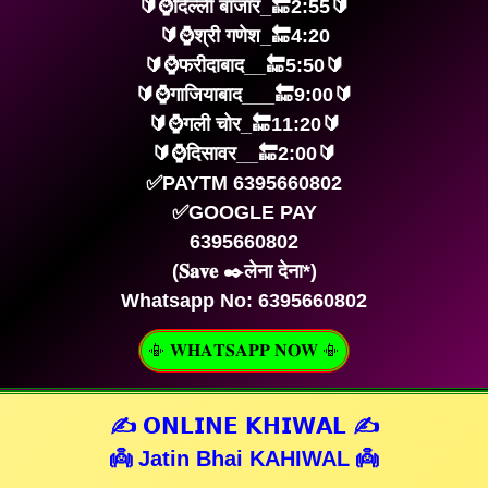
🔰⌚दिल्ली बाजार_🔚2:55🔰
🔰⌚श्री गणेश_🔚4:20
🔰⌚फरीदाबाद__🔚5:50🔰
🔰⌚गाजियाबाद___🔚9:00🔰
🔰⌚गली चोर_🔚11:20🔰
🔰⌚दिसावर__🔚2:00🔰
✅PAYTM 6395660802
✅GOOGLE PAY
6395660802
(𝐒𝐚𝐯𝐞 ✒️लेना देना*)
Whatsapp No: 6395660802
📳 𝐖𝐇𝐀𝐓𝐒𝐀𝐏𝐏 𝐍𝐎𝐖 📳
✍️ 𝗢𝗡𝗟𝗜𝗡𝗘 𝗞𝗛𝗜𝗪𝗔𝗟 ✍️
👼 Jatin Bhai KAHIWAL 👼