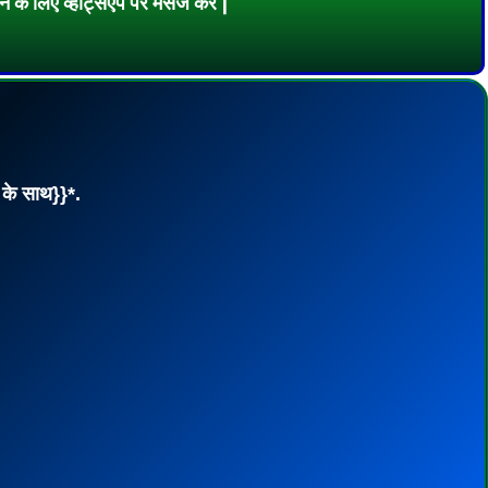
 के लिए व्हाट्सएप पर मैसेज करे |
स के साथ}}*.