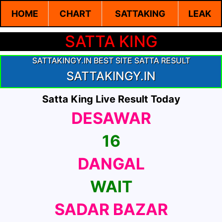
HOME
CHART
SATTAKING
LEAK
SATTA KING
SATTAKINGY.IN BEST SITE SATTA RESULT
SATTAKINGY.IN
Satta King Live Result Today
DESAWAR
16
DANGAL
WAIT
SADAR BAZAR