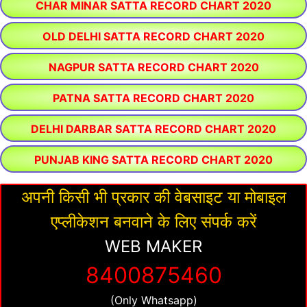
CHAR MINAR SATTA RECORD CHART 2020
OLD DELHI SATTA RECORD CHART 2020
NAGPUR SATTA RECORD CHART 2020
PATNA SATTA RECORD CHART 2020
DELHI DARBAR SATTA RECORD CHART 2020
PUNJAB KING SATTA RECORD CHART 2020
अपनी किसी भी प्रकार की वेबसाइट या मोबाइल
एप्लीकेशन बनवाने के लिए संपर्क करें
WEB MAKER
8400875460
(Only Whatsapp)