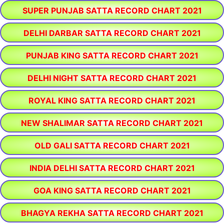
SUPER PUNJAB SATTA RECORD CHART 2021
DELHI DARBAR SATTA RECORD CHART 2021
PUNJAB KING SATTA RECORD CHART 2021
DELHI NIGHT SATTA RECORD CHART 2021
ROYAL KING SATTA RECORD CHART 2021
NEW SHALIMAR SATTA RECORD CHART 2021
OLD GALI SATTA RECORD CHART 2021
INDIA DELHI SATTA RECORD CHART 2021
GOA KING SATTA RECORD CHART 2021
BHAGYA REKHA SATTA RECORD CHART 2021