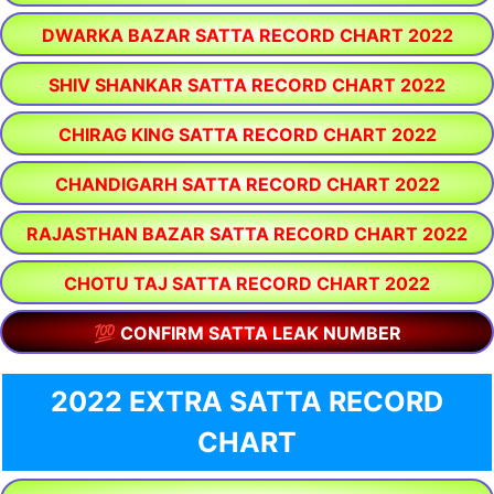
DWARKA BAZAR SATTA RECORD CHART 2022
SHIV SHANKAR SATTA RECORD CHART 2022
CHIRAG KING SATTA RECORD CHART 2022
CHANDIGARH SATTA RECORD CHART 2022
RAJASTHAN BAZAR SATTA RECORD CHART 2022
CHOTU TAJ SATTA RECORD CHART 2022
💯 CONFIRM SATTA LEAK NUMBER
2022 EXTRA SATTA RECORD
CHART