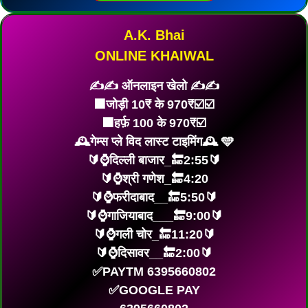
A.K. Bhai
ONLINE KHAIWAL
✍️✍️ ऑनलाइन खेलो ✍️✍️
⬛जोड़ी 10₹ के 970₹☑️☑️
⬛हर्फ़ 100 के 970₹☑️
🕰️गेम्स प्ले विद लास्ट टाइमिंग🕰️ 🩵
🔰⌚दिल्ली बाजार_🔚2:55🔰
🔰⌚श्री गणेश_🔚4:20
🔰⌚फरीदाबाद__🔚5:50🔰
🔰⌚गाजियाबाद___🔚9:00🔰
🔰⌚गली चोर_🔚11:20🔰
🔰⌚दिसावर__🔚2:00🔰
✅PAYTM 6395660802
✅GOOGLE PAY