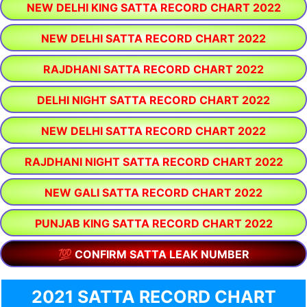
NEW DELHI KING SATTA RECORD CHART 2022
NEW DELHI SATTA RECORD CHART 2022
RAJDHANI SATTA RECORD CHART 2022
DELHI NIGHT SATTA RECORD CHART 2022
NEW DELHI SATTA RECORD CHART 2022
RAJDHANI NIGHT SATTA RECORD CHART 2022
NEW GALI SATTA RECORD CHART 2022
PUNJAB KING SATTA RECORD CHART 2022
💯 CONFIRM SATTA LEAK NUMBER
2021 SATTA RECORD CHART