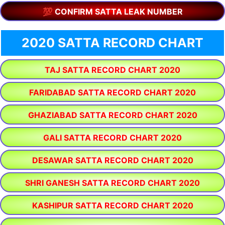
💯 CONFIRM SATTA LEAK NUMBER
2020 SATTA RECORD CHART
TAJ SATTA RECORD CHART 2020
FARIDABAD SATTA RECORD CHART 2020
GHAZIABAD SATTA RECORD CHART 2020
GALI SATTA RECORD CHART 2020
DESAWAR SATTA RECORD CHART 2020
SHRI GANESH SATTA RECORD CHART 2020
KASHIPUR SATTA RECORD CHART 2020