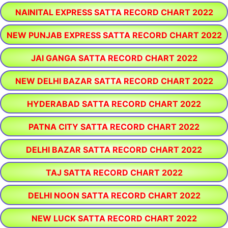
NAINITAL EXPRESS SATTA RECORD CHART 2022
NEW PUNJAB EXPRESS SATTA RECORD CHART 2022
JAI GANGA SATTA RECORD CHART 2022
NEW DELHI BAZAR SATTA RECORD CHART 2022
HYDERABAD SATTA RECORD CHART 2022
PATNA CITY SATTA RECORD CHART 2022
DELHI BAZAR SATTA RECORD CHART 2022
TAJ SATTA RECORD CHART 2022
DELHI NOON SATTA RECORD CHART 2022
NEW LUCK SATTA RECORD CHART 2022