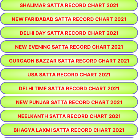
SHALIMAR SATTA RECORD CHART 2021
NEW FARIDABAD SATTA RECORD CHART 2021
DELHI DAY SATTA RECORD CHART 2021
NEW EVENING SATTA RECORD CHART 2021
GURGAON BAZZAR SATTA RECORD CHART 2021
USA SATTA RECORD CHART 2021
DELHI TIME SATTA RECORD CHART 2021
NEW PUNJAB SATTA RECORD CHART 2021
NEELKANTH SATTA RECORD CHART 2021
BHAGYA LAXMI SATTA RECORD CHART 2021