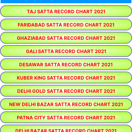
TAJ SATTA RECORD CHART 2021
FARIDABAD SATTA RECORD CHART 2021
GHAZIABAD SATTA RECORD CHART 2021
GALI SATTA RECORD CHART 2021
DESAWAR SATTA RECORD CHART 2021
KUBER KING SATTA RECORD CHART 2021
DELHI GOLD SATTA RECORD CHART 2021
NEW DELHI BAZAR SATTA RECORD CHART 2021
PATNA CITY SATTA RECORD CHART 2021
DELHI BAZAR SATTA RECORD CHART 2021