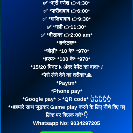
✅ *श्री गणेश 👉4:30*
✅ *फरीदाबाद 👉6:00*
✅ *गाज़ियाबाद 👉9:30*
✅ *गली 👉11:30*
✅ *दीसावर 👉2:00 am*
*💸रेट💸*
*जोड़ी* *10 के* *970*
*हरफ* *100 के* *970*
*15/20 मिनट k अंदर पेमेंट का वादा* /
*पैसे लेने देने का तरीका*🙏
*Paytm*
*Phone pay*
*Google pay* :- *QR code* 👆👆👆👆👆
*⏯हमारे साथ जुड़कर Game play करने के लिए नीचे दिए गए
लिंक पर क्लिक करें*👇
Whatsapp No: 9034297205