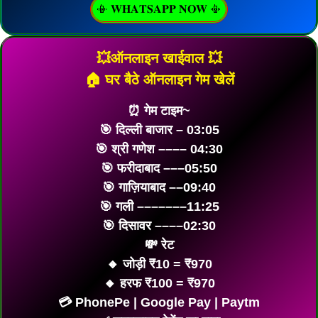
📳 𝐖𝐇𝐀𝐓𝐒𝐀𝐏𝐏 𝐍𝐎𝐖 📳
💥ऑनलाइन खाईवाल 💥
🏠 घर बैठे ऑनलाइन गेम खेलें
⏰ गेम टाइम~
🎯 दिल्ली बाजार – 03:05
🎯 श्री गणेश –––– 04:30
🎯 फरीदाबाद –––05:50
🎯 गाज़ियाबाद ––09:40
🎯 गली –––––––11:25
🎯 दिसावर ––––02:30
💸 रेट
🔸 जोड़ी ₹10 = ₹970
🔸 हरफ ₹100 = ₹970
💳 PhonePe | Google Pay | Paytm