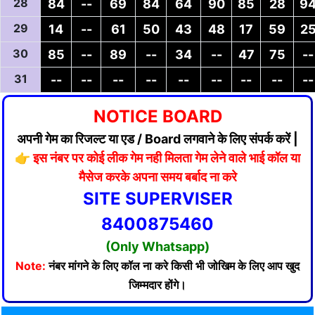
28
84
--
69
84
64
90
85
28
9
29
14
--
61
50
43
48
17
59
2
30
85
--
89
--
34
--
47
75
--
31
--
--
--
--
--
--
--
--
--
NOTICE BOARD
अपनी गेम का रिजल्ट या एड / Board लगवाने के लिए संपर्क करें |
👉
इस नंबर पर कोई लीक गेम नही मिलता गेम लेने वाले भाई कॉल या
मैसेज करके अपना समय बर्बाद ना करे
SITE SUPERVISER
8400875460
(Only Whatsapp)
Note:
नंबर मांगने के लिए कॉल ना करे किसी भी जोखिम के लिए आप खुद
जिम्मदार होंगे।