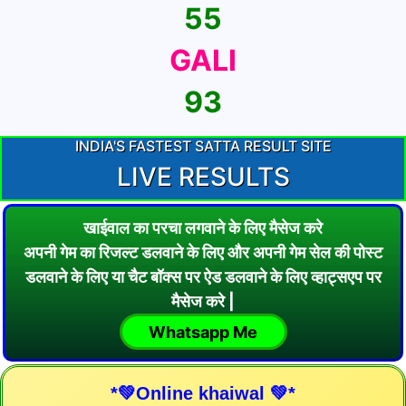
55
GALI
93
INDIA'S FASTEST SATTA RESULT SITE
LIVE RESULTS
खाईवाल का परचा लगवाने के लिए मैसेज करे
अपनी गेम का रिजल्ट डलवाने के लिए और अपनी गेम सेल की पोस्ट
डलवाने के लिए या चैट बॉक्स पर ऐड डलवाने के लिए व्हाट्सएप पर
मैसेज करे |
Whatsapp Me
*💚Online khaiwal 💚*