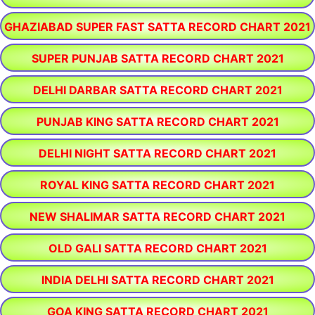
GHAZIABAD SUPER FAST SATTA RECORD CHART 2021
SUPER PUNJAB SATTA RECORD CHART 2021
DELHI DARBAR SATTA RECORD CHART 2021
PUNJAB KING SATTA RECORD CHART 2021
DELHI NIGHT SATTA RECORD CHART 2021
ROYAL KING SATTA RECORD CHART 2021
NEW SHALIMAR SATTA RECORD CHART 2021
OLD GALI SATTA RECORD CHART 2021
INDIA DELHI SATTA RECORD CHART 2021
GOA KING SATTA RECORD CHART 2021