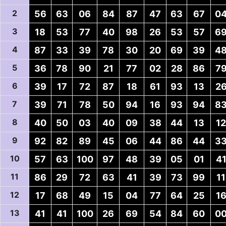
2
56
63
06
84
87
47
63
67
0
3
18
53
77
40
98
26
53
57
6
4
87
33
39
78
30
20
69
39
4
5
36
78
90
21
77
02
28
86
7
6
39
17
72
87
18
61
93
13
2
7
39
71
78
50
94
16
93
94
8
8
40
50
03
40
09
38
44
13
12
9
92
82
89
45
06
44
86
44
3
10
57
63
100
97
48
39
05
01
4
11
86
29
72
63
41
39
73
99
11
12
17
68
49
15
04
77
64
25
1
13
41
41
100
26
69
54
84
60
0