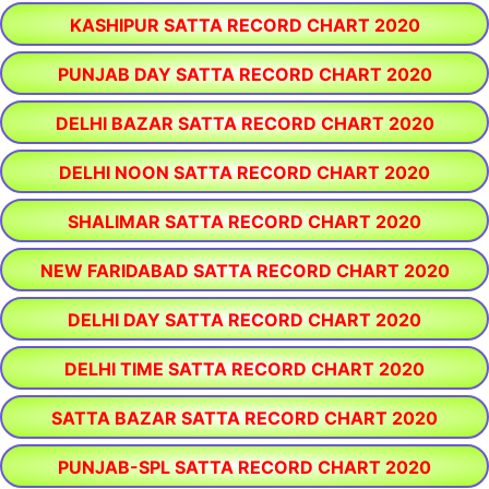
KASHIPUR SATTA RECORD CHART 2020
PUNJAB DAY SATTA RECORD CHART 2020
DELHI BAZAR SATTA RECORD CHART 2020
DELHI NOON SATTA RECORD CHART 2020
SHALIMAR SATTA RECORD CHART 2020
NEW FARIDABAD SATTA RECORD CHART 2020
DELHI DAY SATTA RECORD CHART 2020
DELHI TIME SATTA RECORD CHART 2020
SATTA BAZAR SATTA RECORD CHART 2020
PUNJAB-SPL SATTA RECORD CHART 2020