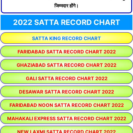
जिम्मदार होंगे।
2022 SATTA RECORD CHART
SATTA KING RECORD CHART
FARIDABAD SATTA RECORD CHART 2022
GHAZIABAD SATTA RECORD CHART 2022
GALI SATTA RECORD CHART 2022
DESAWAR SATTA RECORD CHART 2022
FARIDABAD NOON SATTA RECORD CHART 2022
MAHAKALI EXPRESS SATTA RECORD CHART 2022
NEW LAXMI SATTA RECORD CHART 2022