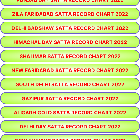
ZILA FARIDABAD SATTA RECORD CHART 2022
DELHI BADSHAW SATTA RECORD CHART 2022
HIMACHAL DAY SATTA RECORD CHART 2022
SHALIMAR SATTA RECORD CHART 2022
NEW FARIDABAD SATTA RECORD CHART 2022
SOUTH DELHI SATTA RECORD CHART 2022
GAZIPUR SATTA RECORD CHART 2022
ALIGARH GOLD SATTA RECORD CHART 2022
DELHI DAY SATTA RECORD CHART 2022