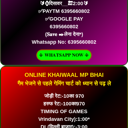
🔰⌚दिसावर__🔚2:00🔰
✅PAYTM 6395660802
✅GOOGLE PAY
6395660802
(𝐒𝐚𝐯𝐞 ✒️लेना देना*)
Whatsapp No: 6395660802
📳 𝐖𝐇𝐀𝐓𝐒𝐀𝐏𝐏 𝐍𝐎𝐖 📳
ONLINE KHAIWAAL MP BHAI
गैम भेजने से पहले गेमिंग चार्ट को ध्यान से पढ़ ले
जोड़ी रेट:-10का 970
हरुफ रेट:-100का970
TIMING OF GAMES
Vrindavan City):1:00*
DL(दिल्ली बाज़ार):-3:00