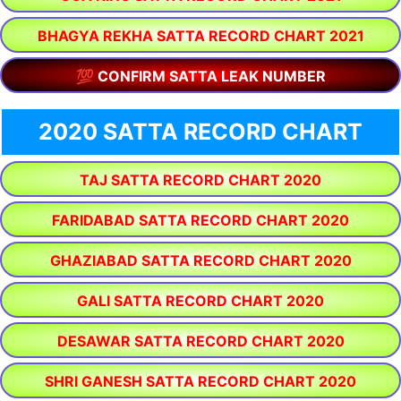
BHAGYA REKHA SATTA RECORD CHART 2021
💯 CONFIRM SATTA LEAK NUMBER
2020 SATTA RECORD CHART
TAJ SATTA RECORD CHART 2020
FARIDABAD SATTA RECORD CHART 2020
GHAZIABAD SATTA RECORD CHART 2020
GALI SATTA RECORD CHART 2020
DESAWAR SATTA RECORD CHART 2020
SHRI GANESH SATTA RECORD CHART 2020