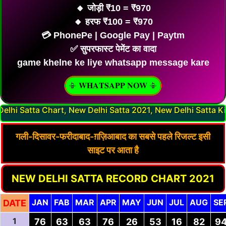
🔸 जोड़ी ₹10 = ₹970
🔸 हरफ ₹100 = ₹970
💳 PhonePe | Google Pay | Paytm
✅ सुपरफास्ट पेमेंट का वादा
game khelne ke liye whatsapp message kare
📳 𝐖𝐇𝐀𝐓𝐒𝐀𝐏𝐏 𝐍𝐎𝐖 📳
t, New Delhi Satta 2021, New Delhi Satta King 2021, Satta 
गली-दिसावर-फरीदाबाद-ग़ज़िआबाद का सबसे पहले रिजल्ट इसी
साइट पर आता है
NEW DELHI SATTA RECORD CHART 2021
JAN
FAB
MAR
APR
MAY
JUN
JUL
AUG
SE
DATE
1
76
63
63
76
26
53
16
82
9