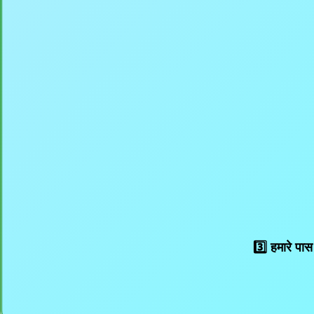
3️⃣ हमारे पा