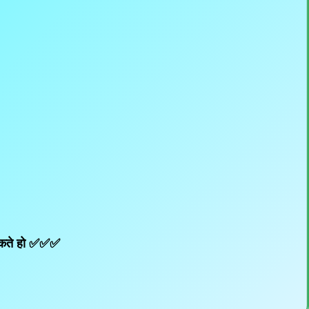
करसकते हो ✅✅✅