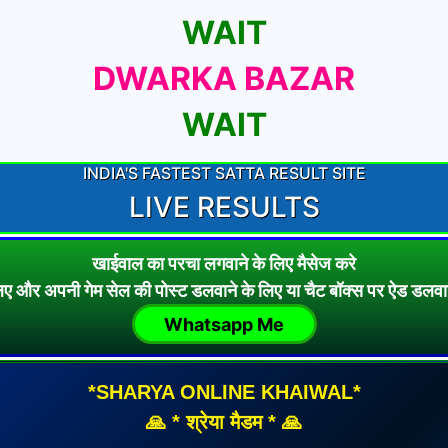
WAIT
DWARKA BAZAR
WAIT
INDIA'S FASTEST SATTA RESULT SITE
LIVE RESULTS
खाईवाल का परचा लगवाने के लिए मैसेज करे
ए और अपनी गेम सेल की पोस्ट डलवाने के लिए या चैट बॉक्स पर ऐड डलवाने
Whatsapp Me
*SHARYA ONLINE KHAIWAL*
🙏 * श्रेया मैडम * 🙏