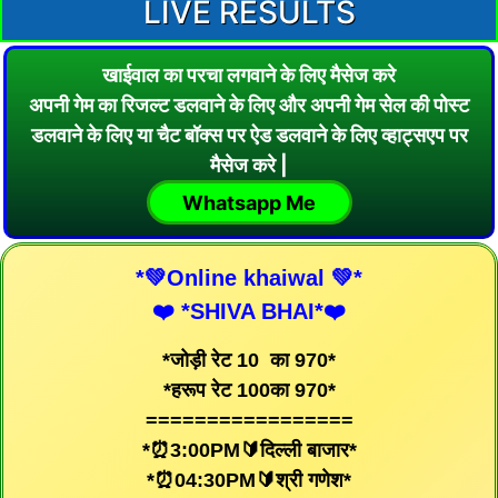
LIVE RESULTS
खाईवाल का परचा लगवाने के लिए मैसेज करे
अपनी गेम का रिजल्ट डलवाने के लिए और अपनी गेम सेल की पोस्ट
डलवाने के लिए या चैट बॉक्स पर ऐड डलवाने के लिए व्हाट्सएप पर
मैसेज करे |
Whatsapp Me
*💚Online khaiwal 💚*
❤️ *SHIVA BHAI*❤️
*जोड़ी रेट 10 का 970*
*हरूप रेट 100का 970*
=================
*⏰3:00PM🔰दिल्ली बाजार*
*⏰04:30PM🔰श्री गणेश*