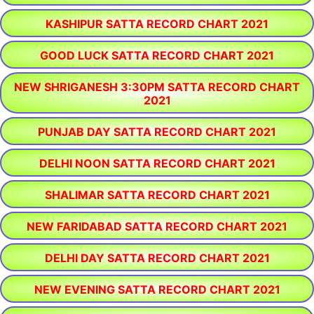
KASHIPUR SATTA RECORD CHART 2021
GOOD LUCK SATTA RECORD CHART 2021
NEW SHRIGANESH 3:30PM SATTA RECORD CHART
2021
PUNJAB DAY SATTA RECORD CHART 2021
DELHI NOON SATTA RECORD CHART 2021
SHALIMAR SATTA RECORD CHART 2021
NEW FARIDABAD SATTA RECORD CHART 2021
DELHI DAY SATTA RECORD CHART 2021
NEW EVENING SATTA RECORD CHART 2021