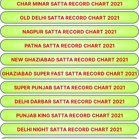
CHAR MINAR SATTA RECORD CHART 2021
OLD DELHI SATTA RECORD CHART 2021
NAGPUR SATTA RECORD CHART 2021
PATNA SATTA RECORD CHART 2021
NEW GHAZIABAD SATTA RECORD CHART 2021
GHAZIABAD SUPER FAST SATTA RECORD CHART 2021
SUPER PUNJAB SATTA RECORD CHART 2021
DELHI DARBAR SATTA RECORD CHART 2021
PUNJAB KING SATTA RECORD CHART 2021
DELHI NIGHT SATTA RECORD CHART 2021