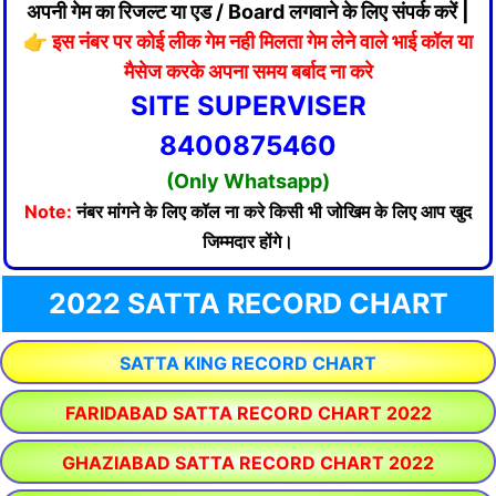
अपनी गेम का रिजल्ट या एड / Board लगवाने के लिए संपर्क करें |
👉
इस नंबर पर कोई लीक गेम नही मिलता गेम लेने वाले भाई कॉल या
मैसेज करके अपना समय बर्बाद ना करे
SITE SUPERVISER
8400875460
(Only Whatsapp)
Note:
नंबर मांगने के लिए कॉल ना करे किसी भी जोखिम के लिए आप खुद
जिम्मदार होंगे।
2022 SATTA RECORD CHART
SATTA KING RECORD CHART
FARIDABAD SATTA RECORD CHART 2022
GHAZIABAD SATTA RECORD CHART 2022