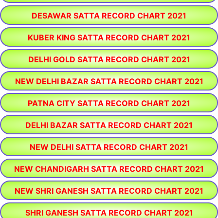
DESAWAR SATTA RECORD CHART 2021
KUBER KING SATTA RECORD CHART 2021
DELHI GOLD SATTA RECORD CHART 2021
NEW DELHI BAZAR SATTA RECORD CHART 2021
PATNA CITY SATTA RECORD CHART 2021
DELHI BAZAR SATTA RECORD CHART 2021
NEW DELHI SATTA RECORD CHART 2021
NEW CHANDIGARH SATTA RECORD CHART 2021
NEW SHRI GANESH SATTA RECORD CHART 2021
SHRI GANESH SATTA RECORD CHART 2021