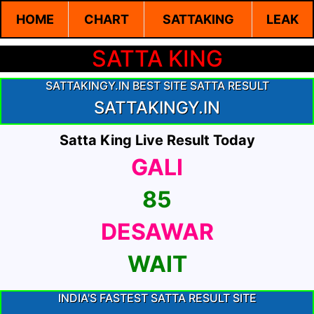
HOME
CHART
SATTAKING
LEAK
SATTA KING
SATTAKINGY.IN BEST SITE SATTA RESULT
SATTAKINGY.IN
Satta King Live Result Today
GALI
85
DESAWAR
WAIT
INDIA'S FASTEST SATTA RESULT SITE