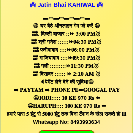
👼 Jatin Bhai KAHIWAL 👼
▬▭▬▭▬▭▬▭▬
😀 घर बैठे ऑनलाइन गेम प्ले करें 😀
🔜. दिल्ली बाजार ::⏩ 𝟑:𝟎𝟎 𝐏𝐌🥇
🔜 श्री गणेश ::::::⏩𝟎𝟒:30 𝐏𝐌🥇
🔜 फरीदाबाद ::::⏩𝟎6:00 𝐏𝐌🥇
🔜 गाजियाबाद ::::⏩𝟎𝟗:30 𝐏𝐌🥇
🔜 गली :::::::::⏩𝟏𝟏:30 𝐏𝐌🥇
🔜 दिसावर :::::: ⏩ 2:1𝟎 𝐀𝐌 🥇
🔈पेमेंट लेने देने की सुविधा😀
➡️ 𝐏𝐀𝐘𝐓𝐀𝐌 ➡️ 𝐏𝐇𝐎𝐍𝐄 𝐏𝐄➡️𝐆𝐎𝐎𝐆𝐀𝐋 𝐏𝐀𝐘
😬𝐉𝐎𝐃𝐈::::: 𝟏𝟎 𝐊𝐄 970 𝐑𝐬 ⬅️
😬𝐇𝐀𝐑𝐔𝐏𝐇:::: 𝟏𝟎𝟎 𝐊𝐄 970 𝐑𝐬 ⬅️
हमारे पास 𝟓 इंटू से 𝟓𝟎𝟎𝟎 इंटू तक बिना टेंशन के खेल सकते हो 𝐥𝐥𝐥
Whatsapp No: 8493993634