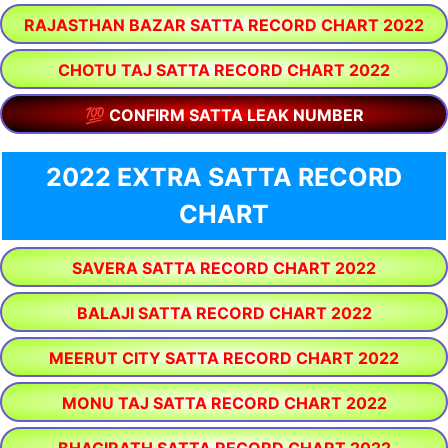
RAJASTHAN BAZAR SATTA RECORD CHART 2022
CHOTU TAJ SATTA RECORD CHART 2022
💯 CONFIRM SATTA LEAK NUMBER
2022 EXTRA SATTA RECORD
CHART
SAVERA SATTA RECORD CHART 2022
BALAJI SATTA RECORD CHART 2022
MEERUT CITY SATTA RECORD CHART 2022
MONU TAJ SATTA RECORD CHART 2022
BHAGIRATH SATTA RECORD CHART 2022