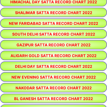
HIMACHAL DAY SATTA RECORD CHART 2022
SHALIMAR SATTA RECORD CHART 2022
NEW FARIDABAD SATTA RECORD CHART 2022
SOUTH DELHI SATTA RECORD CHART 2022
GAZIPUR SATTA RECORD CHART 2022
ALIGARH GOLD SATTA RECORD CHART 2022
DELHI DAY SATTA RECORD CHART 2022
NEW EVENING SATTA RECORD CHART 2022
NAKODAR SATTA RECORD CHART 2022
BL GANESH SATTA RECORD CHART 2022