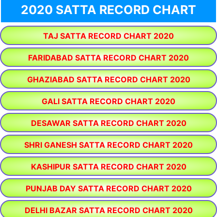
2020 SATTA RECORD CHART
TAJ SATTA RECORD CHART 2020
FARIDABAD SATTA RECORD CHART 2020
GHAZIABAD SATTA RECORD CHART 2020
GALI SATTA RECORD CHART 2020
DESAWAR SATTA RECORD CHART 2020
SHRI GANESH SATTA RECORD CHART 2020
KASHIPUR SATTA RECORD CHART 2020
PUNJAB DAY SATTA RECORD CHART 2020
DELHI BAZAR SATTA RECORD CHART 2020