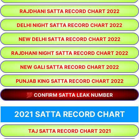
RAJDHANI SATTA RECORD CHART 2022
DELHI NIGHT SATTA RECORD CHART 2022
NEW DELHI SATTA RECORD CHART 2022
RAJDHANI NIGHT SATTA RECORD CHART 2022
NEW GALI SATTA RECORD CHART 2022
PUNJAB KING SATTA RECORD CHART 2022
💯 CONFIRM SATTA LEAK NUMBER
2021 SATTA RECORD CHART
TAJ SATTA RECORD CHART 2021