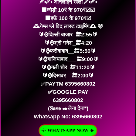
✍️✍️ ऑनलाइन खेलो ✍️✍️
⬛जोड़ी 10₹ के 970₹☑️☑️
⬛हर्फ़ 100 के 970₹☑️
🕰️गेम्स प्ले विद लास्ट टाइमिंग🕰️ 🩵
🔰⌚दिल्ली बाजार_🔚2:55🔰
🔰⌚श्री गणेश_🔚4:20
🔰⌚फरीदाबाद__🔚5:50🔰
🔰⌚गाजियाबाद___🔚9:00🔰
🔰⌚गली चोर_🔚11:20🔰
🔰⌚दिसावर__🔚2:00🔰
✅PAYTM 6395660802
✅GOOGLE PAY
6395660802
(𝐒𝐚𝐯𝐞 ✒️लेना देना*)
Whatsapp No: 6395660802
📳 𝐖𝐇𝐀𝐓𝐒𝐀𝐏𝐏 𝐍𝐎𝐖 📳