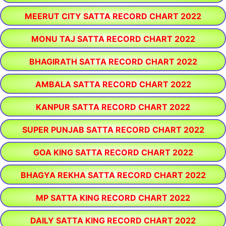
MEERUT CITY SATTA RECORD CHART 2022
MONU TAJ SATTA RECORD CHART 2022
BHAGIRATH SATTA RECORD CHART 2022
AMBALA SATTA RECORD CHART 2022
KANPUR SATTA RECORD CHART 2022
SUPER PUNJAB SATTA RECORD CHART 2022
GOA KING SATTA RECORD CHART 2022
BHAGYA REKHA SATTA RECORD CHART 2022
MP SATTA KING RECORD CHART 2022
DAILY SATTA KING RECORD CHART 2022