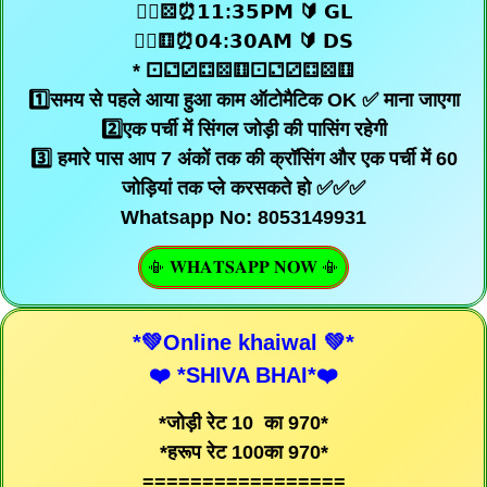
🧜‍♂️⚄⏰𝟭𝟭:𝟯𝟱𝗣𝗠 🔰 𝗚𝗟
🧜‍♂️⚅⏰𝟬𝟰:𝟯𝟬𝗔𝗠 🔰 𝗗𝗦
* ⚀⚁⚂⚃⚄⚅⚀⚁⚂⚃⚄⚅
1️⃣समय से पहले आया हुआ काम ऑटोमैटिक OK ✅ माना जाएगा
2️⃣एक पर्ची में सिंगल जोड़ी की पासिंग रहेगी
3️⃣ हमारे पास आप 7 अंकों तक की क्रॉसिंग और एक पर्ची में 60
जोड़ियां तक प्ले करसकते हो ✅✅✅
Whatsapp No: 8053149931
📳 𝐖𝐇𝐀𝐓𝐒𝐀𝐏𝐏 𝐍𝐎𝐖 📳
*💚Online khaiwal 💚*
❤️ *SHIVA BHAI*❤️
*जोड़ी रेट 10 का 970*
*हरूप रेट 100का 970*
=================