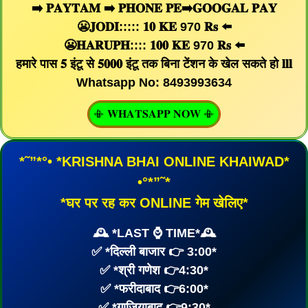
➡️ 𝐏𝐀𝐘𝐓𝐀𝐌 ➡️ 𝐏𝐇𝐎𝐍𝐄 𝐏𝐄➡️𝐆𝐎𝐎𝐆𝐀𝐋 𝐏𝐀𝐘
😬𝐉𝐎𝐃𝐈::::: 𝟏𝟎 𝐊𝐄 970 𝐑𝐬 ⬅️
😬𝐇𝐀𝐑𝐔𝐏𝐇:::: 𝟏𝟎𝟎 𝐊𝐄 970 𝐑𝐬 ⬅️
हमारे पास 𝟓 इंटू से 𝟓𝟎𝟎𝟎 इंटू तक बिना टेंशन के खेल सकते हो 𝐥𝐥𝐥
Whatsapp No: 8493993634
📳 𝐖𝐇𝐀𝐓𝐒𝐀𝐏𝐏 𝐍𝐎𝐖 📳
*˜”*°• *KRISHNA BHAI ONLINE KHAIWAD*
•°*”˜*
*घर पर रह कर ONLINE गेम खेलिए*
🕰 *LAST ⌚ TIME*🕰
✅ *दिल्ली बाजार 👉 3:00*
✅ *श्री गणेश 👉4:30*
✅ *फरीदाबाद 👉6:00*
✅ *गाज़ियाबाद 👉9:30*