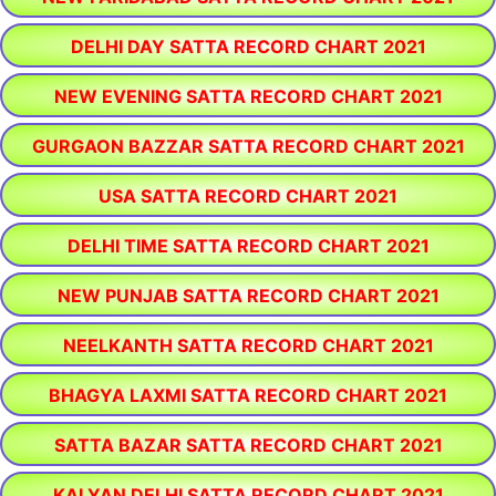
DELHI DAY SATTA RECORD CHART 2021
NEW EVENING SATTA RECORD CHART 2021
GURGAON BAZZAR SATTA RECORD CHART 2021
USA SATTA RECORD CHART 2021
DELHI TIME SATTA RECORD CHART 2021
NEW PUNJAB SATTA RECORD CHART 2021
NEELKANTH SATTA RECORD CHART 2021
BHAGYA LAXMI SATTA RECORD CHART 2021
SATTA BAZAR SATTA RECORD CHART 2021
KALYAN DELHI SATTA RECORD CHART 2021