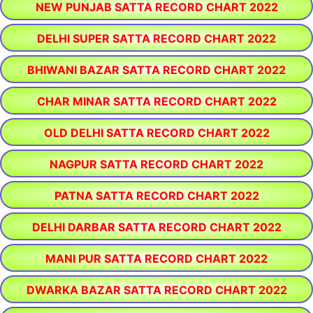
NEW PUNJAB SATTA RECORD CHART 2022
DELHI SUPER SATTA RECORD CHART 2022
BHIWANI BAZAR SATTA RECORD CHART 2022
CHAR MINAR SATTA RECORD CHART 2022
OLD DELHI SATTA RECORD CHART 2022
NAGPUR SATTA RECORD CHART 2022
PATNA SATTA RECORD CHART 2022
DELHI DARBAR SATTA RECORD CHART 2022
MANI PUR SATTA RECORD CHART 2022
DWARKA BAZAR SATTA RECORD CHART 2022