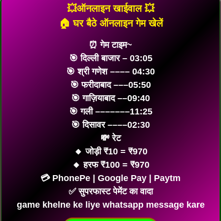
💥ऑनलाइन खाईवाल 💥
🏠 घर बैठे ऑनलाइन गेम खेलें
⏰ गेम टाइम~
🎯 दिल्ली बाजार – 03:05
🎯 श्री गणेश –––– 04:30
🎯 फरीदाबाद –––05:50
🎯 गाज़ियाबाद ––09:40
🎯 गली –––––––11:25
🎯 दिसावर ––––02:30
💸 रेट
🔸 जोड़ी ₹10 = ₹970
🔸 हरफ ₹100 = ₹970
💳 PhonePe | Google Pay | Paytm
✅ सुपरफास्ट पेमेंट का वादा
game khelne ke liye whatsapp message kare