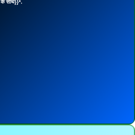
स के साथ}}*.