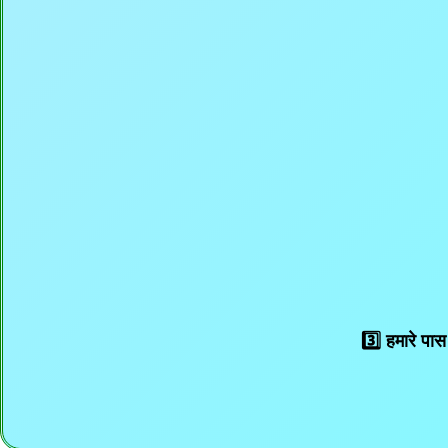
3️⃣ हमारे पा