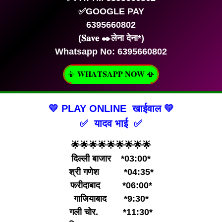
✅GOOGLE PAY
6395660802
(𝐒𝐚𝐯𝐞 ✒️लेना देना*)
Whatsapp No: 6395660802
📳 𝐖𝐇𝐀𝐓𝐒𝐀𝐏𝐏 𝐍𝐎𝐖 📳
💛 PLAY ONLINE खाईवाल 💛
✅ यादव भाई ✅
🌟🌟🌟🌟🌟🌟🌟🌟🌟
दिल्ली बाजार *03:00*
श्री गणेश *04:35*
फरीदाबाद *06:00*
गाजियाबाद *9:30*
गली चोर. *11:30*