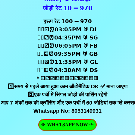
जोड़ी रेट 𝟭𝟬 ➖ 𝟵𝟳𝟬
हरूप रेट 𝟭𝟬𝟬 ➖ 𝟵𝟳𝟬
🧜‍♂️⚀⏰𝟬𝟯:𝟬𝟱𝗣𝗠 🔰 𝗗𝗟
🧜‍♂️⚁⏰𝟬𝟰:𝟯𝟱𝗣𝗠 🔰 𝗦𝗚
🧜‍♂️⚂⏰𝟬𝟲:𝟬𝟱𝗣𝗠 🔰 𝗙𝗕
🧜‍♂️⚃⏰𝟬𝟵:𝟯𝟱𝗣𝗠 🔰 𝗚𝗕
🧜‍♂️⚄⏰𝟭𝟭:𝟯𝟱𝗣𝗠 🔰 𝗚𝗟
🧜‍♂️⚅⏰𝟬𝟰:𝟯𝟬𝗔𝗠 🔰 𝗗𝗦
* ⚀⚁⚂⚃⚄⚅⚀⚁⚂⚃⚄⚅
1️⃣समय से पहले आया हुआ काम ऑटोमैटिक OK ✅ माना जाएगा
2️⃣एक पर्ची में सिंगल जोड़ी की पासिंग रहेगी
स आप 7 अंकों तक की क्रॉसिंग और एक पर्ची में 60 जोड़ियां तक प्ले 
Whatsapp No: 8053149931
📳 𝐖𝐇𝐀𝐓𝐒𝐀𝐏𝐏 𝐍𝐎𝐖 📳