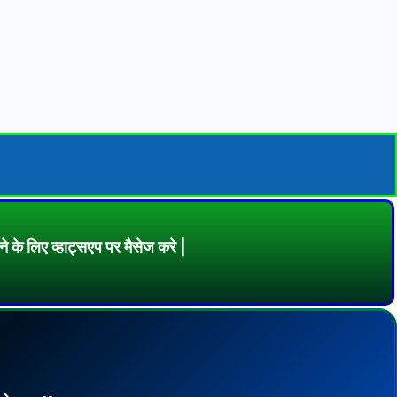
 के लिए व्हाट्सएप पर मैसेज करे |