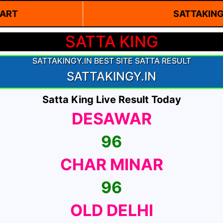
ART
SATTAKIN
SATTA KING
SATTAKINGY.IN BEST SITE SATTA RESULT
SATTAKINGY.IN
Satta King Live Result Today
DESAWAR
96
CHAR MINAR
96
OLD DELHI