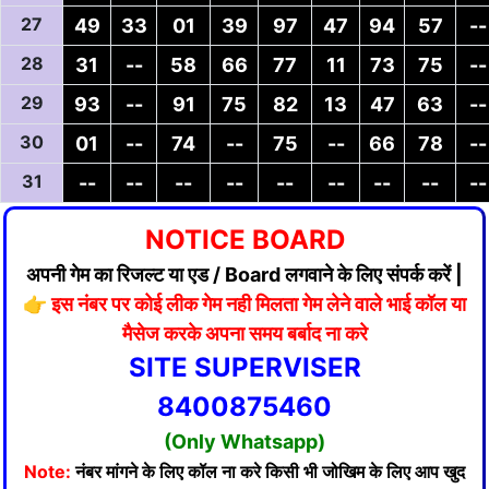
27
49
33
01
39
97
47
94
57
--
28
31
--
58
66
77
11
73
75
--
29
93
--
91
75
82
13
47
63
--
30
01
--
74
--
75
--
66
78
--
31
--
--
--
--
--
--
--
--
--
NOTICE BOARD
अपनी गेम का रिजल्ट या एड / Board लगवाने के लिए संपर्क करें |
👉
इस नंबर पर कोई लीक गेम नही मिलता गेम लेने वाले भाई कॉल या
मैसेज करके अपना समय बर्बाद ना करे
SITE SUPERVISER
8400875460
(Only Whatsapp)
Note:
नंबर मांगने के लिए कॉल ना करे किसी भी जोखिम के लिए आप खुद