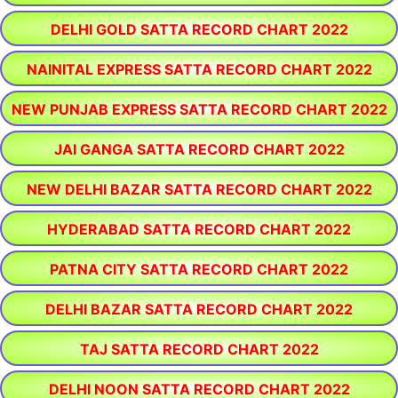
DELHI GOLD SATTA RECORD CHART 2022
NAINITAL EXPRESS SATTA RECORD CHART 2022
NEW PUNJAB EXPRESS SATTA RECORD CHART 2022
JAI GANGA SATTA RECORD CHART 2022
NEW DELHI BAZAR SATTA RECORD CHART 2022
HYDERABAD SATTA RECORD CHART 2022
PATNA CITY SATTA RECORD CHART 2022
DELHI BAZAR SATTA RECORD CHART 2022
TAJ SATTA RECORD CHART 2022
DELHI NOON SATTA RECORD CHART 2022