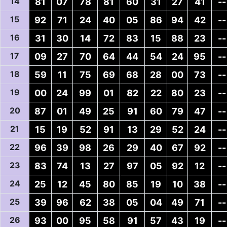
14
81
07
78
81
60
31
27
41
--
15
92
71
24
40
05
86
94
42
--
16
31
30
14
72
83
15
88
23
--
17
09
27
70
64
44
54
24
95
--
18
59
11
75
69
68
28
00
73
--
19
00
24
99
01
82
22
80
23
--
20
87
01
49
25
91
60
79
47
--
21
15
19
52
91
13
29
52
24
--
22
96
39
98
26
29
40
67
92
--
23
83
74
13
27
97
05
92
12
--
24
25
12
45
80
85
19
10
38
--
25
39
96
62
38
05
04
49
71
--
26
93
00
95
58
91
57
43
19
--