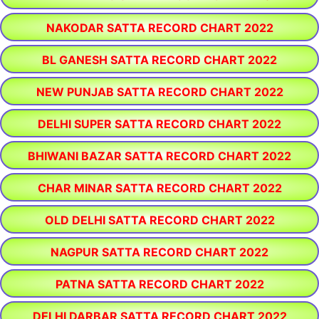
NAKODAR SATTA RECORD CHART 2022
BL GANESH SATTA RECORD CHART 2022
NEW PUNJAB SATTA RECORD CHART 2022
DELHI SUPER SATTA RECORD CHART 2022
BHIWANI BAZAR SATTA RECORD CHART 2022
CHAR MINAR SATTA RECORD CHART 2022
OLD DELHI SATTA RECORD CHART 2022
NAGPUR SATTA RECORD CHART 2022
PATNA SATTA RECORD CHART 2022
DELHI DARBAR SATTA RECORD CHART 2022