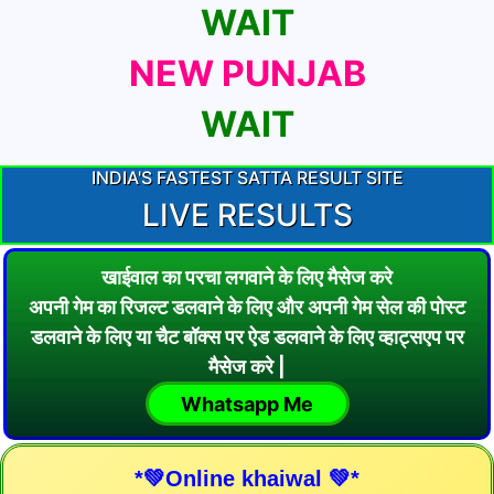
WAIT
NEW PUNJAB
WAIT
INDIA'S FASTEST SATTA RESULT SITE
LIVE RESULTS
खाईवाल का परचा लगवाने के लिए मैसेज करे
अपनी गेम का रिजल्ट डलवाने के लिए और अपनी गेम सेल की पोस्ट
डलवाने के लिए या चैट बॉक्स पर ऐड डलवाने के लिए व्हाट्सएप पर
मैसेज करे |
Whatsapp Me
*💚Online khaiwal 💚*