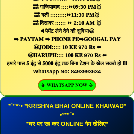
🔜 गाजियाबाद ::::⏩𝟎𝟗:30 𝐏𝐌🥇
🔜 गली :::::::::⏩𝟏𝟏:30 𝐏𝐌🥇
🔜 दिसावर :::::: ⏩ 2:1𝟎 𝐀𝐌 🥇
🔈पेमेंट लेने देने की सुविधा😀
➡️ 𝐏𝐀𝐘𝐓𝐀𝐌 ➡️ 𝐏𝐇𝐎𝐍𝐄 𝐏𝐄➡️𝐆𝐎𝐎𝐆𝐀𝐋 𝐏𝐀𝐘
😬𝐉𝐎𝐃𝐈::::: 𝟏𝟎 𝐊𝐄 970 𝐑𝐬 ⬅️
😬𝐇𝐀𝐑𝐔𝐏𝐇:::: 𝟏𝟎𝟎 𝐊𝐄 970 𝐑𝐬 ⬅️
हमारे पास 𝟓 इंटू से 𝟓𝟎𝟎𝟎 इंटू तक बिना टेंशन के खेल सकते हो 𝐥𝐥𝐥
Whatsapp No: 8493993634
📳 𝐖𝐇𝐀𝐓𝐒𝐀𝐏𝐏 𝐍𝐎𝐖 📳
*˜”*°• *KRISHNA BHAI ONLINE KHAIWAD*
•°*”˜*
*घर पर रह कर ONLINE गेम खेलिए*