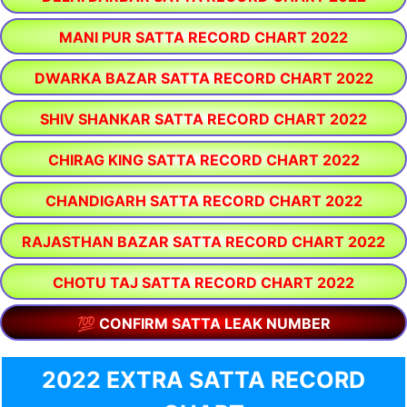
MANI PUR SATTA RECORD CHART 2022
DWARKA BAZAR SATTA RECORD CHART 2022
SHIV SHANKAR SATTA RECORD CHART 2022
CHIRAG KING SATTA RECORD CHART 2022
CHANDIGARH SATTA RECORD CHART 2022
RAJASTHAN BAZAR SATTA RECORD CHART 2022
CHOTU TAJ SATTA RECORD CHART 2022
💯 CONFIRM SATTA LEAK NUMBER
2022 EXTRA SATTA RECORD