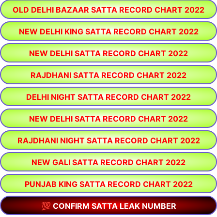
OLD DELHI BAZAAR SATTA RECORD CHART 2022
NEW DELHI KING SATTA RECORD CHART 2022
NEW DELHI SATTA RECORD CHART 2022
RAJDHANI SATTA RECORD CHART 2022
DELHI NIGHT SATTA RECORD CHART 2022
NEW DELHI SATTA RECORD CHART 2022
RAJDHANI NIGHT SATTA RECORD CHART 2022
NEW GALI SATTA RECORD CHART 2022
PUNJAB KING SATTA RECORD CHART 2022
💯 CONFIRM SATTA LEAK NUMBER