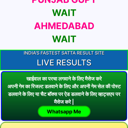
WAIT
AHMEDABAD
WAIT
INDIA'S FASTEST SATTA RESULT SITE
LIVE RESULTS
खाईवाल का परचा लगवाने के लिए मैसेज करे
अपनी गेम का रिजल्ट डलवाने के लिए और अपनी गेम सेल की पोस्ट
डलवाने के लिए या चैट बॉक्स पर ऐड डलवाने के लिए व्हाट्सएप पर
मैसेज करे |
Whatsapp Me