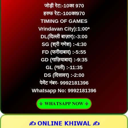
जोड़ी रेट:-10का 970
हरुफ रेट:-100का970
TIMING OF GAMES
Vrindavan City):1:00*
DL(दिल्ली बाज़ार):-3:00
SG (श्री गणेश) :-4:30
FD (फरीदाबाद) :-5:55
GD (गाज़ियाबाद) :-9:35
GL (गली) :-11:35
DS (दिसावर) :-2:00
पेमेंट नंबर- 9992181396
Whatsapp No: 9992181396
📳 𝐖𝐇𝐀𝐓𝐒𝐀𝐏𝐏 𝐍𝐎𝐖 📳
✍️ 𝗢𝗡𝗟𝗜𝗡𝗘 𝗞𝗛𝗜𝗪𝗔𝗟 ✍️