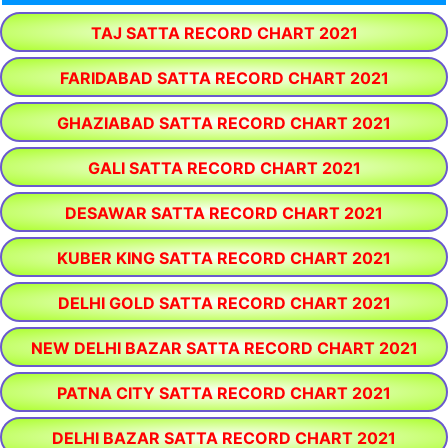
TAJ SATTA RECORD CHART 2021
FARIDABAD SATTA RECORD CHART 2021
GHAZIABAD SATTA RECORD CHART 2021
GALI SATTA RECORD CHART 2021
DESAWAR SATTA RECORD CHART 2021
KUBER KING SATTA RECORD CHART 2021
DELHI GOLD SATTA RECORD CHART 2021
NEW DELHI BAZAR SATTA RECORD CHART 2021
PATNA CITY SATTA RECORD CHART 2021
DELHI BAZAR SATTA RECORD CHART 2021