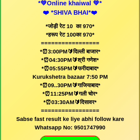
*💚Online khaiwal 💚*
❤️ *SHIVA BHAI*❤️
*जोड़ी रेट 10 का 970*
*हरूप रेट 100का 970*
=================
*⏰3:00PM🔰दिल्ली बाजार*
*⏰04:30PM🔰श्री गणेश*
*⏰05:55PM🔰फरीदाबाद*
Kurukshetra bazaar 7:50 PM
*⏰09..30PM🔰गाजियाबाद*
*⏰11:25PM🔰गली चोर*
*⏰03:30AM🔰दिसावर*
=================
Sabse fast result ke liye abhi follow kare
Whatsapp No: 9501747990