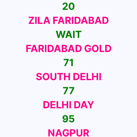
20
ZILA FARIDABAD
WAIT
FARIDABAD GOLD
71
SOUTH DELHI
77
DELHI DAY
95
NAGPUR