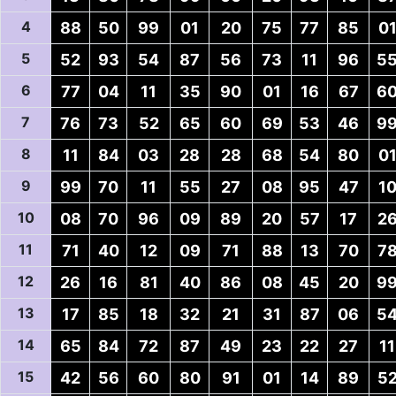
4
88
50
99
01
20
75
77
85
0
5
52
93
54
87
56
73
11
96
5
6
77
04
11
35
90
01
16
67
6
7
76
73
52
65
60
69
53
46
9
8
11
84
03
28
28
68
54
80
0
9
99
70
11
55
27
08
95
47
1
10
08
70
96
09
89
20
57
17
2
11
71
40
12
09
71
88
13
70
7
12
26
16
81
40
86
08
45
20
9
13
17
85
18
32
21
31
87
06
5
14
65
84
72
87
49
23
22
27
11
15
42
56
60
80
91
01
14
89
5