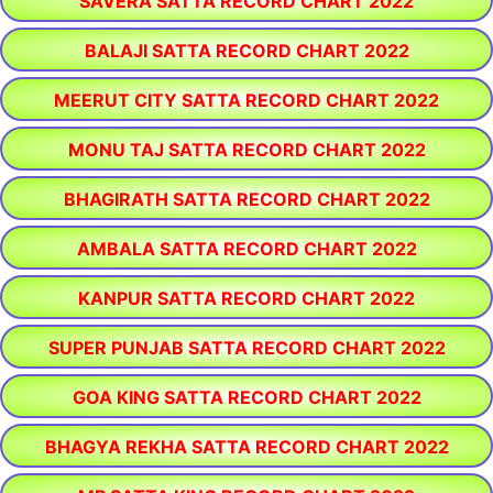
SAVERA SATTA RECORD CHART 2022
BALAJI SATTA RECORD CHART 2022
MEERUT CITY SATTA RECORD CHART 2022
MONU TAJ SATTA RECORD CHART 2022
BHAGIRATH SATTA RECORD CHART 2022
AMBALA SATTA RECORD CHART 2022
KANPUR SATTA RECORD CHART 2022
SUPER PUNJAB SATTA RECORD CHART 2022
GOA KING SATTA RECORD CHART 2022
BHAGYA REKHA SATTA RECORD CHART 2022