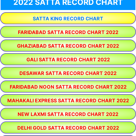
2022 SATTA RECORD CHART
SATTA KING RECORD CHART
FARIDABAD SATTA RECORD CHART 2022
GHAZIABAD SATTA RECORD CHART 2022
GALI SATTA RECORD CHART 2022
DESAWAR SATTA RECORD CHART 2022
FARIDABAD NOON SATTA RECORD CHART 2022
MAHAKALI EXPRESS SATTA RECORD CHART 2022
NEW LAXMI SATTA RECORD CHART 2022
DELHI GOLD SATTA RECORD CHART 2022