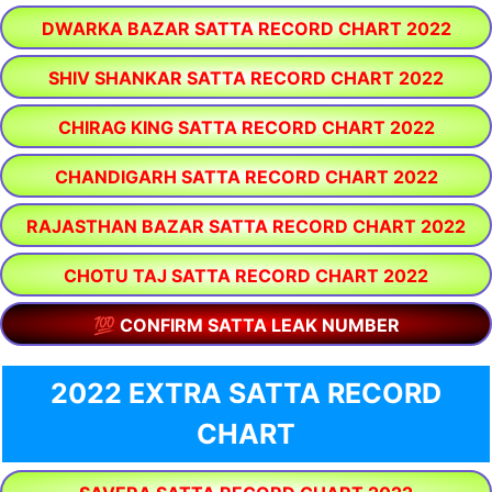
DWARKA BAZAR SATTA RECORD CHART 2022
SHIV SHANKAR SATTA RECORD CHART 2022
CHIRAG KING SATTA RECORD CHART 2022
CHANDIGARH SATTA RECORD CHART 2022
RAJASTHAN BAZAR SATTA RECORD CHART 2022
CHOTU TAJ SATTA RECORD CHART 2022
💯 CONFIRM SATTA LEAK NUMBER
2022 EXTRA SATTA RECORD
CHART