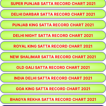
SUPER PUNJAB SATTA RECORD CHART 2021
DELHI DARBAR SATTA RECORD CHART 2021
PUNJAB KING SATTA RECORD CHART 2021
DELHI NIGHT SATTA RECORD CHART 2021
ROYAL KING SATTA RECORD CHART 2021
NEW SHALIMAR SATTA RECORD CHART 2021
OLD GALI SATTA RECORD CHART 2021
INDIA DELHI SATTA RECORD CHART 2021
GOA KING SATTA RECORD CHART 2021
BHAGYA REKHA SATTA RECORD CHART 2021