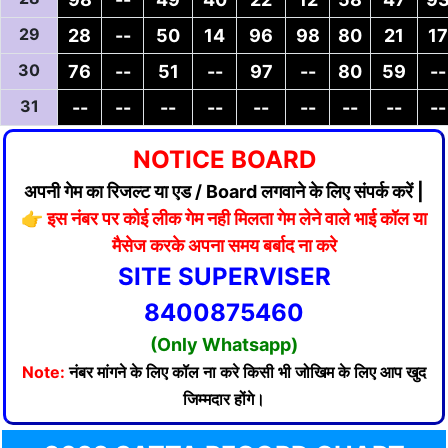
29
28
--
50
14
96
98
80
21
17
30
76
--
51
--
97
--
80
59
--
31
--
--
--
--
--
--
--
--
--
NOTICE BOARD
अपनी गेम का रिजल्ट या एड / Board लगवाने के लिए संपर्क करें |
👉
इस नंबर पर कोई लीक गेम नही मिलता गेम लेने वाले भाई कॉल या
मैसेज करके अपना समय बर्बाद ना करे
SITE SUPERVISER
8400875460
(Only Whatsapp)
Note:
नंबर मांगने के लिए कॉल ना करे किसी भी जोखिम के लिए आप खुद
जिम्मदार होंगे।