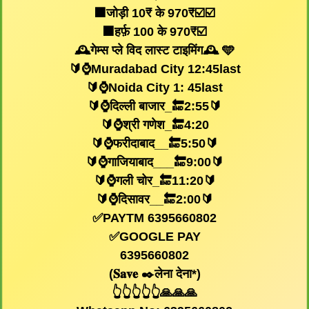
⬛जोड़ी 10₹ के 970₹☑️☑️
⬛हर्फ़ 100 के 970₹☑️
🕰️गेम्स प्ले विद लास्ट टाइमिंग🕰️ 🩵
🔰⌚Muradabad City 12:45last
🔰⌚Noida City 1: 45last
🔰⌚दिल्ली बाजार_🔚2:55🔰
🔰⌚श्री गणेश_🔚4:20
🔰⌚फरीदाबाद__🔚5:50🔰
🔰⌚गाजियाबाद___🔚9:00🔰
🔰⌚गली चोर_🔚11:20🔰
🔰⌚दिसावर__🔚2:00🔰
✅PAYTM 6395660802
✅GOOGLE PAY
6395660802
(𝐒𝐚𝐯𝐞 ✒️लेना देना*)
👆👆👆👆👆🙏🙏🙏