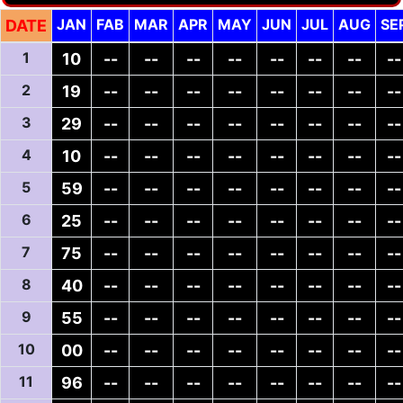
JAN
FAB
MAR
APR
MAY
JUN
JUL
AUG
SE
DATE
1
10
--
--
--
--
--
--
--
--
2
19
--
--
--
--
--
--
--
--
3
29
--
--
--
--
--
--
--
--
4
10
--
--
--
--
--
--
--
--
5
59
--
--
--
--
--
--
--
--
6
25
--
--
--
--
--
--
--
--
7
75
--
--
--
--
--
--
--
--
8
40
--
--
--
--
--
--
--
--
9
55
--
--
--
--
--
--
--
--
10
00
--
--
--
--
--
--
--
--
11
96
--
--
--
--
--
--
--
--