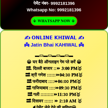
पेमेंट नंबर- 9992181396
Whatsapp No: 9992181396
📳 𝐖𝐇𝐀𝐓𝐒𝐀𝐏𝐏 𝐍𝐎𝐖 📳
✍️ 𝗢𝗡𝗟𝗜𝗡𝗘 𝗞𝗛𝗜𝗪𝗔𝗟 ✍️
👼 Jatin Bhai KAHIWAL 👼
▬▭▬▭▬▭▬▭▬
😀 घर बैठे ऑनलाइन गेम प्ले करें 😀
🔜. दिल्ली बाजार ::⏩ 𝟑:𝟎𝟎 𝐏𝐌🥇
🔜 श्री गणेश ::::::⏩𝟎𝟒:30 𝐏𝐌🥇
🔜 फरीदाबाद ::::⏩𝟎6:00 𝐏𝐌🥇
🔜 गाजियाबाद ::::⏩𝟎𝟗:30 𝐏𝐌🥇
🔜 गली :::::::::⏩𝟏𝟏:30 𝐏𝐌🥇
🔜 दिसावर :::::: ⏩ 2:1𝟎 𝐀𝐌 🥇
🔈पेमेंट लेने देने की सुविधा😀