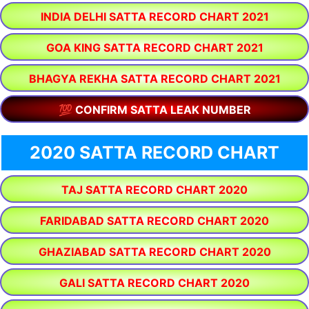
INDIA DELHI SATTA RECORD CHART 2021
GOA KING SATTA RECORD CHART 2021
BHAGYA REKHA SATTA RECORD CHART 2021
💯 CONFIRM SATTA LEAK NUMBER
2020 SATTA RECORD CHART
TAJ SATTA RECORD CHART 2020
FARIDABAD SATTA RECORD CHART 2020
GHAZIABAD SATTA RECORD CHART 2020
GALI SATTA RECORD CHART 2020