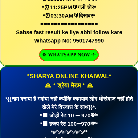
*⏰11:25PM🔰गली चोर*
*⏰03:30AM🔰दिसावर*
=================
Sabse fast result ke liye abhi follow kare
Whatsapp No: 9501747990
📳 𝐖𝐇𝐀𝐓𝐒𝐀𝐏𝐏 𝐍𝐎𝐖 📳
*SHARYA ONLINE KHAIWAL*
🙏 * श्रेया मैडम * 🙏
*{{नाम बनाया है गवांया नही क्योंकि कामयाब लोग धोखेबाज नहीं होते
खेले मेरे विस्वास के साथ}}*.
*⬛ जोड़ी रेट 10 ➖ 970💸*
*⬛ हरूप रेट 100➖970💸*
*✅✅✅✅✅✅✅*