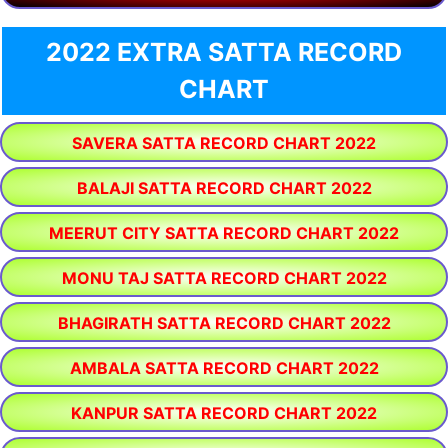
2022 EXTRA SATTA RECORD
CHART
SAVERA SATTA RECORD CHART 2022
BALAJI SATTA RECORD CHART 2022
MEERUT CITY SATTA RECORD CHART 2022
MONU TAJ SATTA RECORD CHART 2022
BHAGIRATH SATTA RECORD CHART 2022
AMBALA SATTA RECORD CHART 2022
KANPUR SATTA RECORD CHART 2022