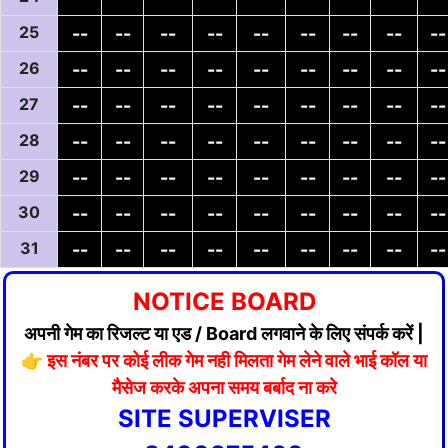
25
--
--
--
--
--
--
--
--
--
26
--
--
--
--
--
--
--
--
--
27
--
--
--
--
--
--
--
--
--
28
--
--
--
--
--
--
--
--
--
29
--
--
--
--
--
--
--
--
--
30
--
--
--
--
--
--
--
--
--
31
--
--
--
--
--
--
--
--
--
NOTICE BOARD
अपनी गेम का रिजल्ट या एड / Board लगवाने के लिए संपर्क करें |
👉
इस नंबर पर कोई लीक गेम नही मिलता गेम लेने वाले भाई कॉल या
मैसेज करके अपना समय बर्बाद ना करे
SITE SUPERVISER