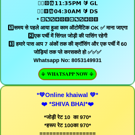
🧜‍♂️⚄⏰𝟭𝟭:𝟯𝟱𝗣𝗠 🔰 𝗚𝗟
🧜‍♂️⚅⏰𝟬𝟰:𝟯𝟬𝗔𝗠 🔰 𝗗𝗦
* ⚀⚁⚂⚃⚄⚅⚀⚁⚂⚃⚄⚅
1️⃣समय से पहले आया हुआ काम ऑटोमैटिक OK ✅ माना जाएगा
2️⃣एक पर्ची में सिंगल जोड़ी की पासिंग रहेगी
3️⃣ हमारे पास आप 7 अंकों तक की क्रॉसिंग और एक पर्ची में 60
जोड़ियां तक प्ले करसकते हो ✅✅✅
Whatsapp No: 8053149931
📳 𝐖𝐇𝐀𝐓𝐒𝐀𝐏𝐏 𝐍𝐎𝐖 📳
*💚Online khaiwal 💚*
❤️ *SHIVA BHAI*❤️
*जोड़ी रेट 10 का 970*
*हरूप रेट 100का 970*
=================