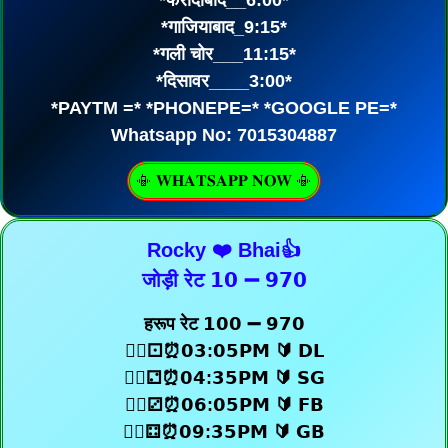
*फरीदाबाद__6:00*
*गाजियाबाद_9:15*
*गली चोर___11:15*
*दिसावर____3:00*
*PAYTM =* *PHONEPE=* *GOOGLE PE=*
Whatsapp No: 7015304887
📳 𝐖𝐇𝐀𝐓𝐒𝐀𝐏𝐏 𝐍𝐎𝐖 📳
Rocky ❤️ Bhai👍
जोड़ी रेट 𝟭𝟬 ➖ 𝟵𝟳𝟬
हरूप रेट 𝟭𝟬𝟬 ➖ 𝟵𝟳𝟬
🧜‍♂️⚀⏰𝟬𝟯:𝟬𝟱𝗣𝗠 🔰 𝗗𝗟
🧜‍♂️⚁⏰𝟬𝟰:𝟯𝟱𝗣𝗠 🔰 𝗦𝗚
🧜‍♂️⚂⏰𝟬𝟲:𝟬𝟱𝗣𝗠 🔰 𝗙𝗕
🧜‍♂️⚃⏰𝟬𝟵:𝟯𝟱𝗣𝗠 🔰 𝗚𝗕