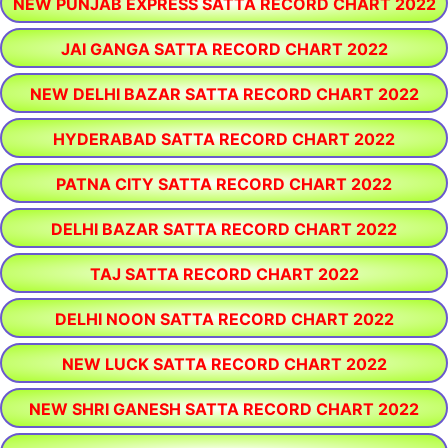
NEW PUNJAB EXPRESS SATTA RECORD CHART 2022
JAI GANGA SATTA RECORD CHART 2022
NEW DELHI BAZAR SATTA RECORD CHART 2022
HYDERABAD SATTA RECORD CHART 2022
PATNA CITY SATTA RECORD CHART 2022
DELHI BAZAR SATTA RECORD CHART 2022
TAJ SATTA RECORD CHART 2022
DELHI NOON SATTA RECORD CHART 2022
NEW LUCK SATTA RECORD CHART 2022
NEW SHRI GANESH SATTA RECORD CHART 2022