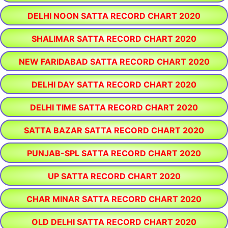
DELHI NOON SATTA RECORD CHART 2020
SHALIMAR SATTA RECORD CHART 2020
NEW FARIDABAD SATTA RECORD CHART 2020
DELHI DAY SATTA RECORD CHART 2020
DELHI TIME SATTA RECORD CHART 2020
SATTA BAZAR SATTA RECORD CHART 2020
PUNJAB-SPL SATTA RECORD CHART 2020
UP SATTA RECORD CHART 2020
CHAR MINAR SATTA RECORD CHART 2020
OLD DELHI SATTA RECORD CHART 2020