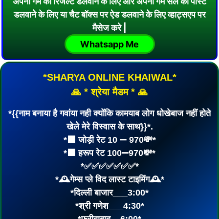
अपनी गेम का रिजल्ट डलवाने के लिए और अपनी गेम सेल की पोस्ट
डलवाने के लिए या चैट बॉक्स पर ऐड डलवाने के लिए व्हाट्सएप पर
मैसेज करे |
Whatsapp Me
*SHARYA ONLINE KHAIWAL*
🙏 * श्रेया मैडम * 🙏
*{{नाम बनाया है गवांया नही क्योंकि कामयाब लोग धोखेबाज नहीं होते
खेले मेरे विस्वास के साथ}}*.
*⬛ जोड़ी रेट 10 ➖ 970💸*
*⬛ हरूप रेट 100➖970💸*
*✅✅✅✅✅✅✅*
*🕰गेम्स प्ले विद लास्ट टाइमिंग🕰*
*दिल्ली बाजार___3:00*
*श्री गणेश___4:30*