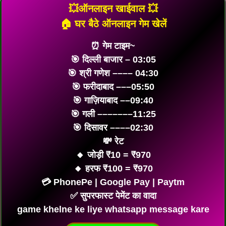
💥ऑनलाइन खाईवाल 💥
🏠 घर बैठे ऑनलाइन गेम खेलें
⏰ गेम टाइम~
🎯 दिल्ली बाजार – 03:05
🎯 श्री गणेश –––– 04:30
🎯 फरीदाबाद –––05:50
🎯 गाज़ियाबाद ––09:40
🎯 गली –––––––11:25
🎯 दिसावर ––––02:30
💸 रेट
🔸 जोड़ी ₹10 = ₹970
🔸 हरफ ₹100 = ₹970
💳 PhonePe | Google Pay | Paytm
✅ सुपरफास्ट पेमेंट का वादा
game khelne ke liye whatsapp message kare