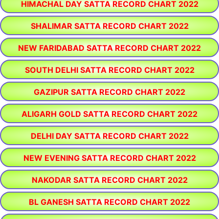
HIMACHAL DAY SATTA RECORD CHART 2022
SHALIMAR SATTA RECORD CHART 2022
NEW FARIDABAD SATTA RECORD CHART 2022
SOUTH DELHI SATTA RECORD CHART 2022
GAZIPUR SATTA RECORD CHART 2022
ALIGARH GOLD SATTA RECORD CHART 2022
DELHI DAY SATTA RECORD CHART 2022
NEW EVENING SATTA RECORD CHART 2022
NAKODAR SATTA RECORD CHART 2022
BL GANESH SATTA RECORD CHART 2022