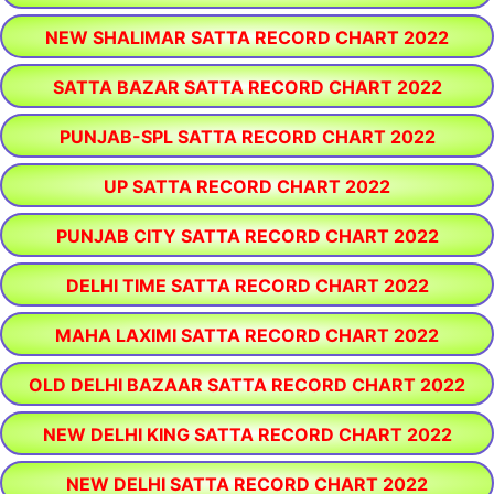
NEW SHALIMAR SATTA RECORD CHART 2022
SATTA BAZAR SATTA RECORD CHART 2022
PUNJAB-SPL SATTA RECORD CHART 2022
UP SATTA RECORD CHART 2022
PUNJAB CITY SATTA RECORD CHART 2022
DELHI TIME SATTA RECORD CHART 2022
MAHA LAXIMI SATTA RECORD CHART 2022
OLD DELHI BAZAAR SATTA RECORD CHART 2022
NEW DELHI KING SATTA RECORD CHART 2022
NEW DELHI SATTA RECORD CHART 2022