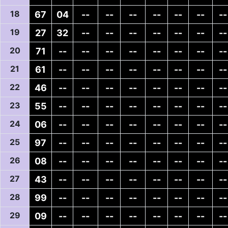
18
67
04
--
--
--
--
--
--
--
19
27
32
--
--
--
--
--
--
--
20
71
--
--
--
--
--
--
--
--
21
61
--
--
--
--
--
--
--
--
22
46
--
--
--
--
--
--
--
--
23
55
--
--
--
--
--
--
--
--
24
06
--
--
--
--
--
--
--
--
25
97
--
--
--
--
--
--
--
--
26
08
--
--
--
--
--
--
--
--
27
43
--
--
--
--
--
--
--
--
28
99
--
--
--
--
--
--
--
--
29
09
--
--
--
--
--
--
--
--