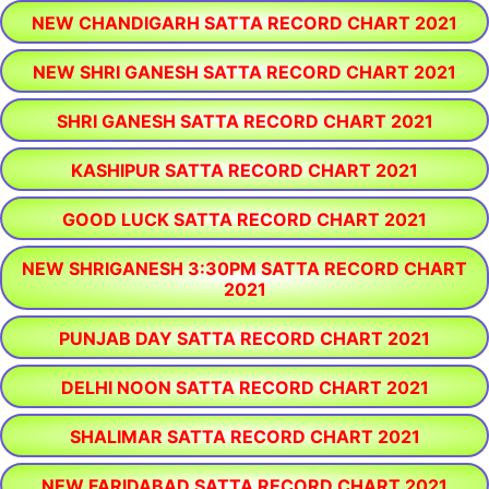
NEW CHANDIGARH SATTA RECORD CHART 2021
NEW SHRI GANESH SATTA RECORD CHART 2021
SHRI GANESH SATTA RECORD CHART 2021
KASHIPUR SATTA RECORD CHART 2021
GOOD LUCK SATTA RECORD CHART 2021
NEW SHRIGANESH 3:30PM SATTA RECORD CHART
2021
PUNJAB DAY SATTA RECORD CHART 2021
DELHI NOON SATTA RECORD CHART 2021
SHALIMAR SATTA RECORD CHART 2021
NEW FARIDABAD SATTA RECORD CHART 2021