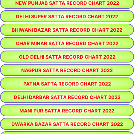
NEW PUNJAB SATTA RECORD CHART 2022
DELHI SUPER SATTA RECORD CHART 2022
BHIWANI BAZAR SATTA RECORD CHART 2022
CHAR MINAR SATTA RECORD CHART 2022
OLD DELHI SATTA RECORD CHART 2022
NAGPUR SATTA RECORD CHART 2022
PATNA SATTA RECORD CHART 2022
DELHI DARBAR SATTA RECORD CHART 2022
MANI PUR SATTA RECORD CHART 2022
DWARKA BAZAR SATTA RECORD CHART 2022