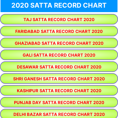
2020 SATTA RECORD CHART
TAJ SATTA RECORD CHART 2020
FARIDABAD SATTA RECORD CHART 2020
GHAZIABAD SATTA RECORD CHART 2020
GALI SATTA RECORD CHART 2020
DESAWAR SATTA RECORD CHART 2020
SHRI GANESH SATTA RECORD CHART 2020
KASHIPUR SATTA RECORD CHART 2020
PUNJAB DAY SATTA RECORD CHART 2020
DELHI BAZAR SATTA RECORD CHART 2020