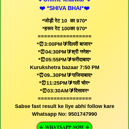
❤️ *SHIVA BHAI*❤️
*जोड़ी रेट 10 का 970*
*हरूप रेट 100का 970*
=================
*⏰3:00PM🔰दिल्ली बाजार*
*⏰04:30PM🔰श्री गणेश*
*⏰05:55PM🔰फरीदाबाद*
Kurukshetra bazaar 7:50 PM
*⏰09..30PM🔰गाजियाबाद*
*⏰11:25PM🔰गली चोर*
*⏰03:30AM🔰दिसावर*
=================
Sabse fast result ke liye abhi follow kare
Whatsapp No: 9501747990
📳 𝐖𝐇𝐀𝐓𝐒𝐀𝐏𝐏 𝐍𝐎𝐖 📳