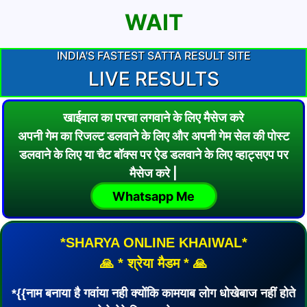
WAIT
INDIA'S FASTEST SATTA RESULT SITE
LIVE RESULTS
खाईवाल का परचा लगवाने के लिए मैसेज करे
अपनी गेम का रिजल्ट डलवाने के लिए और अपनी गेम सेल की पोस्ट
डलवाने के लिए या चैट बॉक्स पर ऐड डलवाने के लिए व्हाट्सएप पर
मैसेज करे |
Whatsapp Me
*SHARYA ONLINE KHAIWAL*
🙏 * श्रेया मैडम * 🙏
*{{नाम बनाया है गवांया नही क्योंकि कामयाब लोग धोखेबाज नहीं होते