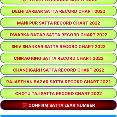
DELHI DARBAR SATTA RECORD CHART 2022
MANI PUR SATTA RECORD CHART 2022
DWARKA BAZAR SATTA RECORD CHART 2022
SHIV SHANKAR SATTA RECORD CHART 2022
CHIRAG KING SATTA RECORD CHART 2022
CHANDIGARH SATTA RECORD CHART 2022
RAJASTHAN BAZAR SATTA RECORD CHART 2022
CHOTU TAJ SATTA RECORD CHART 2022
💯 CONFIRM SATTA LEAK NUMBER