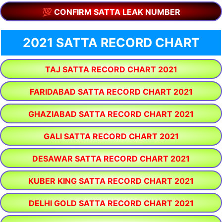
💯 CONFIRM SATTA LEAK NUMBER
2021 SATTA RECORD CHART
TAJ SATTA RECORD CHART 2021
FARIDABAD SATTA RECORD CHART 2021
GHAZIABAD SATTA RECORD CHART 2021
GALI SATTA RECORD CHART 2021
DESAWAR SATTA RECORD CHART 2021
KUBER KING SATTA RECORD CHART 2021
DELHI GOLD SATTA RECORD CHART 2021