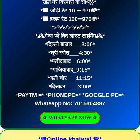
खेले मेरे विस्वास के साथ}}*.
*⬛ जोड़ी रेट 10 ➖ 970💸*
*⬛ हरूप रेट 100➖970💸*
*✅✅✅✅✅✅✅*
*🕰गेम्स प्ले विद लास्ट टाइमिंग🕰*
*दिल्ली बाजार___3:00*
*श्री गणेश___4:30*
*फरीदाबाद__6:00*
*गाजियाबाद_9:15*
*गली चोर___11:15*
*दिसावर____3:00*
*PAYTM =* *PHONEPE=* *GOOGLE PE=*
Whatsapp No: 7015304887
📳 𝐖𝐇𝐀𝐓𝐒𝐀𝐏𝐏 𝐍𝐎𝐖 📳
*💚Online khaiwal 💚*