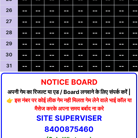
26
--
--
--
--
--
--
--
--
--
27
--
--
--
--
--
--
--
--
--
28
--
--
--
--
--
--
--
--
--
29
--
--
--
--
--
--
--
--
--
30
--
--
--
--
--
--
--
--
--
31
--
--
--
--
--
--
--
--
--
NOTICE BOARD
अपनी गेम का रिजल्ट या एड / Board लगवाने के लिए संपर्क करें |
👉
इस नंबर पर कोई लीक गेम नही मिलता गेम लेने वाले भाई कॉल या
मैसेज करके अपना समय बर्बाद ना करे
SITE SUPERVISER
8400875460