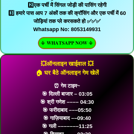
2️⃣एक पर्ची में सिंगल जोड़ी की पासिंग रहेगी
3️⃣ हमारे पास आप 7 अंकों तक की क्रॉसिंग और एक पर्ची में 60
जोड़ियां तक प्ले करसकते हो ✅✅✅
Whatsapp No: 8053149931
📳 𝐖𝐇𝐀𝐓𝐒𝐀𝐏𝐏 𝐍𝐎𝐖 📳
💥ऑनलाइन खाईवाल 💥
🏠 घर बैठे ऑनलाइन गेम खेलें
⏰ गेम टाइम~
🎯 दिल्ली बाजार – 03:05
🎯 श्री गणेश –––– 04:30
🎯 फरीदाबाद –––05:50
🎯 गाज़ियाबाद ––09:40
🎯 गली –––––––11:25