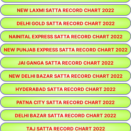
NEW LAXMI SATTA RECORD CHART 2022
DELHI GOLD SATTA RECORD CHART 2022
NAINITAL EXPRESS SATTA RECORD CHART 2022
NEW PUNJAB EXPRESS SATTA RECORD CHART 2022
JAI GANGA SATTA RECORD CHART 2022
NEW DELHI BAZAR SATTA RECORD CHART 2022
HYDERABAD SATTA RECORD CHART 2022
PATNA CITY SATTA RECORD CHART 2022
DELHI BAZAR SATTA RECORD CHART 2022
TAJ SATTA RECORD CHART 2022