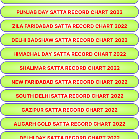
PUNJAB DAY SATTA RECORD CHART 2022
ZILA FARIDABAD SATTA RECORD CHART 2022
DELHI BADSHAW SATTA RECORD CHART 2022
HIMACHAL DAY SATTA RECORD CHART 2022
SHALIMAR SATTA RECORD CHART 2022
NEW FARIDABAD SATTA RECORD CHART 2022
SOUTH DELHI SATTA RECORD CHART 2022
GAZIPUR SATTA RECORD CHART 2022
ALIGARH GOLD SATTA RECORD CHART 2022
DELHI DAY SATTA RECORD CHART 2022