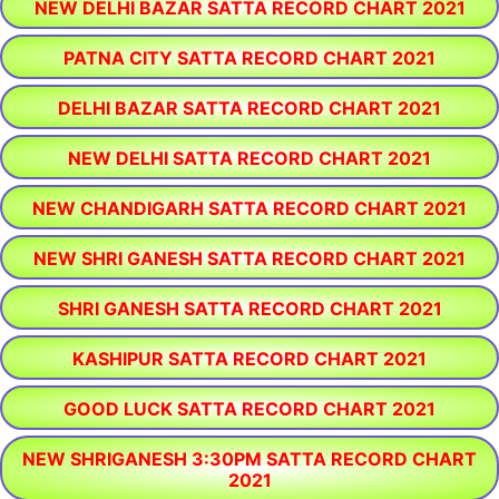
NEW DELHI BAZAR SATTA RECORD CHART 2021
PATNA CITY SATTA RECORD CHART 2021
DELHI BAZAR SATTA RECORD CHART 2021
NEW DELHI SATTA RECORD CHART 2021
NEW CHANDIGARH SATTA RECORD CHART 2021
NEW SHRI GANESH SATTA RECORD CHART 2021
SHRI GANESH SATTA RECORD CHART 2021
KASHIPUR SATTA RECORD CHART 2021
GOOD LUCK SATTA RECORD CHART 2021
NEW SHRIGANESH 3:30PM SATTA RECORD CHART
2021