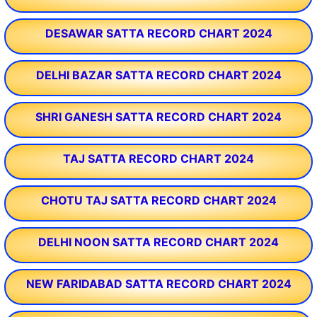
DESAWAR SATTA RECORD CHART 2024
DELHI BAZAR SATTA RECORD CHART 2024
SHRI GANESH SATTA RECORD CHART 2024
TAJ SATTA RECORD CHART 2024
CHOTU TAJ SATTA RECORD CHART 2024
DELHI NOON SATTA RECORD CHART 2024
NEW FARIDABAD SATTA RECORD CHART 2024