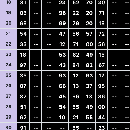
18
81
--
--
23
52
70
30
--
--
19
03
--
--
98
22
20
71
--
--
20
68
--
--
99
79
20
18
--
--
21
54
--
--
47
56
57
72
--
--
22
33
--
--
12
71
00
56
--
--
23
18
--
--
53
62
49
15
--
--
24
97
--
--
43
84
82
67
--
--
25
35
--
--
93
12
63
17
--
--
26
07
--
--
66
13
37
95
--
--
27
82
--
--
45
96
13
86
--
--
28
51
--
--
54
55
49
00
--
--
29
62
--
--
10
21
55
44
--
--
30
91
--
--
--
55
--
23
--
--