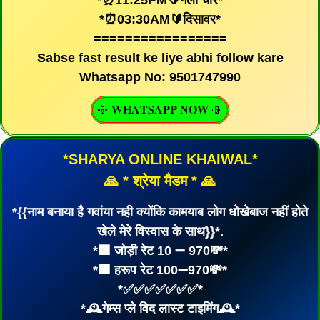
*⏰11:25PM🔰गली चोर*
*⏰03:30AM🔰दिसावर*
=================
Sabse fast result ke liye abhi follow kare
Whatsapp No: 9501747990
📳 𝐖𝐇𝐀𝐓𝐒𝐀𝐏𝐏 𝐍𝐎𝐖 📳
*SHARYA ONLINE KHAIWAL*
🙏 * श्रेया मैडम * 🙏
*{{नाम बनाया है गवांया नही क्योंकि कामयाब लोग धोखेबाज नहीं होते
खेले मेरे विस्वास के साथ}}*.
*⬛ जोड़ी रेट 10 ➖ 970💸*
*⬛ हरूप रेट 100➖970💸*
*✅✅✅✅✅✅✅*
*🕰गेम्स प्ले विद लास्ट टाइमिंग🕰*