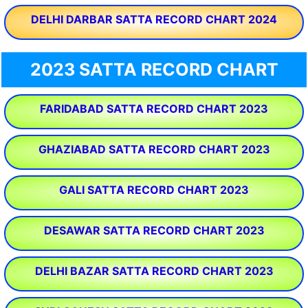
DELHI DARBAR SATTA RECORD CHART 2024
2023 SATTA RECORD CHART
FARIDABAD SATTA RECORD CHART 2023
GHAZIABAD SATTA RECORD CHART 2023
GALI SATTA RECORD CHART 2023
DESAWAR SATTA RECORD CHART 2023
DELHI BAZAR SATTA RECORD CHART 2023