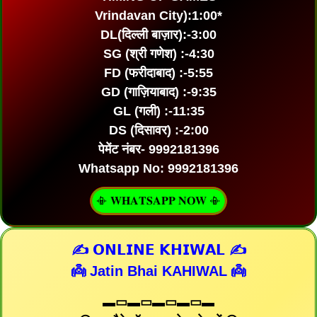
Vrindavan City):1:00*
DL(दिल्ली बाज़ार):-3:00
SG (श्री गणेश) :-4:30
FD (फरीदाबाद) :-5:55
GD (गाज़ियाबाद) :-9:35
GL (गली) :-11:35
DS (दिसावर) :-2:00
पेमेंट नंबर- 9992181396
Whatsapp No: 9992181396
📳 𝐖𝐇𝐀𝐓𝐒𝐀𝐏𝐏 𝐍𝐎𝐖 📳
✍️ 𝗢𝗡𝗟𝗜𝗡𝗘 𝗞𝗛𝗜𝗪𝗔𝗟 ✍️
👼 Jatin Bhai KAHIWAL 👼
▬▭▬▭▬▭▬▭▬