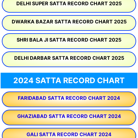
DELHI SUPER SATTA RECORD CHART 2025
DWARKA BAZAR SATTA RECORD CHART 2025
SHRI BALA JI SATTA RECORD CHART 2025
DELHI DARBAR SATTA RECORD CHART 2025
2024 SATTA RECORD CHART
FARIDABAD SATTA RECORD CHART 2024
GHAZIABAD SATTA RECORD CHART 2024
GALI SATTA RECORD CHART 2024