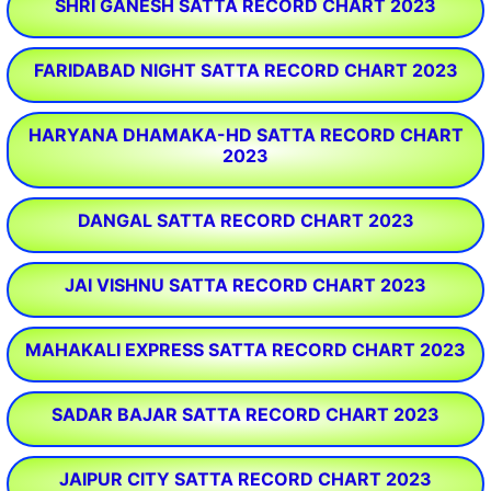
SHRI GANESH SATTA RECORD CHART 2023
FARIDABAD NIGHT SATTA RECORD CHART 2023
HARYANA DHAMAKA-HD SATTA RECORD CHART
2023
DANGAL SATTA RECORD CHART 2023
JAI VISHNU SATTA RECORD CHART 2023
MAHAKALI EXPRESS SATTA RECORD CHART 2023
SADAR BAJAR SATTA RECORD CHART 2023
JAIPUR CITY SATTA RECORD CHART 2023