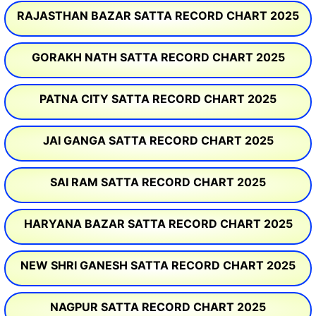
RAJASTHAN BAZAR SATTA RECORD CHART 2025
GORAKH NATH SATTA RECORD CHART 2025
PATNA CITY SATTA RECORD CHART 2025
JAI GANGA SATTA RECORD CHART 2025
SAI RAM SATTA RECORD CHART 2025
HARYANA BAZAR SATTA RECORD CHART 2025
NEW SHRI GANESH SATTA RECORD CHART 2025
NAGPUR SATTA RECORD CHART 2025