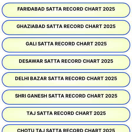
FARIDABAD SATTA RECORD CHART 2025
GHAZIABAD SATTA RECORD CHART 2025
GALI SATTA RECORD CHART 2025
DESAWAR SATTA RECORD CHART 2025
DELHI BAZAR SATTA RECORD CHART 2025
SHRI GANESH SATTA RECORD CHART 2025
TAJ SATTA RECORD CHART 2025
CHOTU TAJ SATTA RECORD CHART 2025