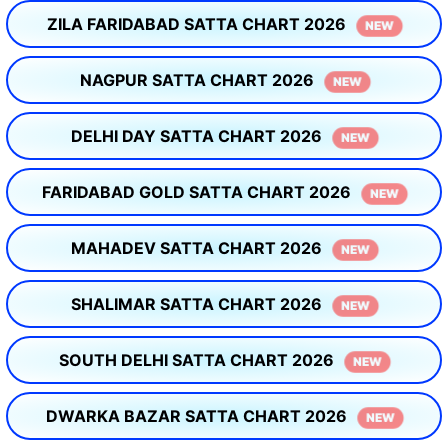
ZILA FARIDABAD SATTA CHART 2026
NEW
NAGPUR SATTA CHART 2026
NEW
DELHI DAY SATTA CHART 2026
NEW
FARIDABAD GOLD SATTA CHART 2026
NEW
MAHADEV SATTA CHART 2026
NEW
SHALIMAR SATTA CHART 2026
NEW
SOUTH DELHI SATTA CHART 2026
NEW
DWARKA BAZAR SATTA CHART 2026
NEW