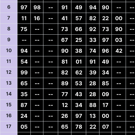
6
97
98
--
91
49
94
90
--
--
7
11
16
--
41
57
82
22
00
--
8
75
--
--
73
66
92
73
90
--
9
--
--
--
67
25
33
97
03
--
10
94
--
--
90
38
74
96
42
--
11
54
--
--
81
01
91
49
--
--
12
99
--
--
82
62
39
34
--
--
13
65
--
--
89
53
28
85
--
--
14
35
--
--
77
43
28
09
--
--
15
87
--
--
12
34
88
17
--
--
16
24
--
--
26
97
13
00
--
--
17
05
--
--
65
78
22
07
--
--