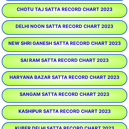
CHOTU TAJ SATTA RECORD CHART 2023
DELHI NOON SATTA RECORD CHART 2023
NEW SHRI GANESH SATTA RECORD CHART 2023
SAI RAM SATTA RECORD CHART 2023
HARYANA BAZAR SATTA RECORD CHART 2023
SANGAM SATTA RECORD CHART 2023
KASHIPUR SATTA RECORD CHART 2023
KUBER DELHI SATTA RECORD CHART 2023