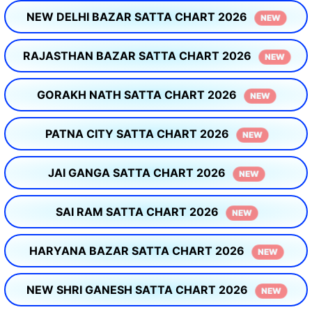
NEW DELHI BAZAR SATTA CHART 2026
NEW
RAJASTHAN BAZAR SATTA CHART 2026
NEW
GORAKH NATH SATTA CHART 2026
NEW
PATNA CITY SATTA CHART 2026
NEW
JAI GANGA SATTA CHART 2026
NEW
SAI RAM SATTA CHART 2026
NEW
HARYANA BAZAR SATTA CHART 2026
NEW
NEW SHRI GANESH SATTA CHART 2026
NEW