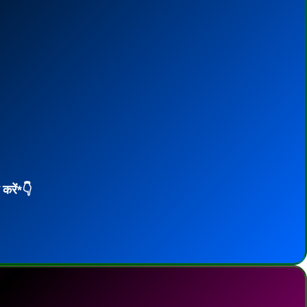
करें*👇