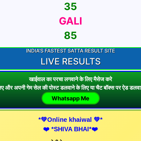
35
GALI
85
INDIA'S FASTEST SATTA RESULT SITE
LIVE RESULTS
खाईवाल का परचा लगवाने के लिए मैसेज करे
ए और अपनी गेम सेल की पोस्ट डलवाने के लिए या चैट बॉक्स पर ऐड डलवाने
Whatsapp Me
*💚Online khaiwal 💚*
❤️ *SHIVA BHAI*❤️