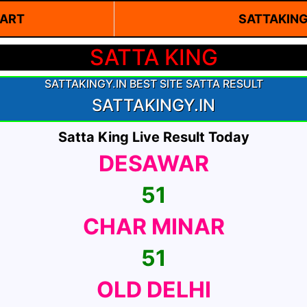
ART
SATTAKIN
SATTA KING
SATTAKINGY.IN BEST SITE SATTA RESULT
SATTAKINGY.IN
Satta King Live Result Today
DESAWAR
51
CHAR MINAR
51
OLD DELHI