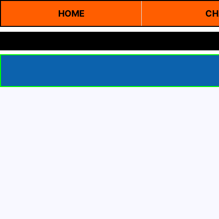
HOME
CH