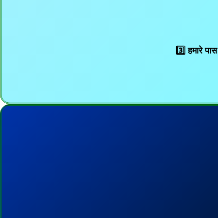
3️⃣ हमारे पा