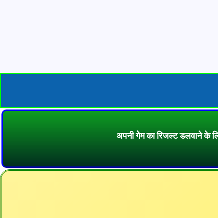
अपनी गेम का रिजल्ट डलवाने के लि