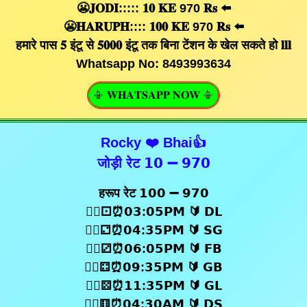
😬𝐉𝐎𝐃𝐈::::: 𝟏𝟎 𝐊𝐄 970 𝐑𝐬 ⬅️
😬𝐇𝐀𝐑𝐔𝐏𝐇:::: 𝟏𝟎𝟎 𝐊𝐄 970 𝐑𝐬 ⬅️
हमारे पास 𝟓 इंटू से 𝟓𝟎𝟎𝟎 इंटू तक बिना टेंशन के खेल सकते हो 𝐥𝐥𝐥
Whatsapp No: 8493993634
📳 𝐖𝐇𝐀𝐓𝐒𝐀𝐏𝐏 𝐍𝐎𝐖 📳
Rocky ❤️ Bhai👍
जोड़ी रेट 𝟭𝟬 ➖ 𝟵𝟳𝟬
हरूप रेट 𝟭𝟬𝟬 ➖ 𝟵𝟳𝟬
🧜‍♂️⚀⏰𝟬𝟯:𝟬𝟱𝗣𝗠 🔰 𝗗𝗟
🧜‍♂️⚁⏰𝟬𝟰:𝟯𝟱𝗣𝗠 🔰 𝗦𝗚
🧜‍♂️⚂⏰𝟬𝟲:𝟬𝟱𝗣𝗠 🔰 𝗙𝗕
🧜‍♂️⚃⏰𝟬𝟵:𝟯𝟱𝗣𝗠 🔰 𝗚𝗕
🧜‍♂️⚄⏰𝟭𝟭:𝟯𝟱𝗣𝗠 🔰 𝗚𝗟
🧜‍♂️⚅⏰𝟬𝟰:𝟯𝟬𝗔𝗠 🔰 𝗗𝗦