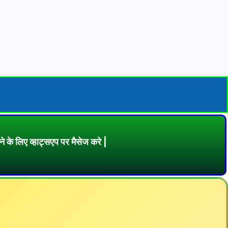
 के लिए व्हाट्सएप पर मैसेज करे |