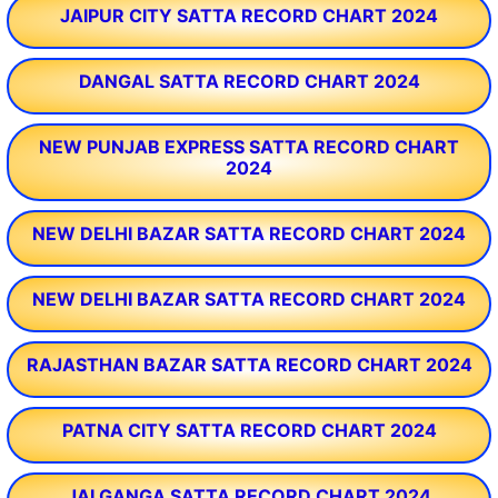
JAIPUR CITY SATTA RECORD CHART 2024
DANGAL SATTA RECORD CHART 2024
NEW PUNJAB EXPRESS SATTA RECORD CHART
2024
NEW DELHI BAZAR SATTA RECORD CHART 2024
NEW DELHI BAZAR SATTA RECORD CHART 2024
RAJASTHAN BAZAR SATTA RECORD CHART 2024
PATNA CITY SATTA RECORD CHART 2024
JAI GANGA SATTA RECORD CHART 2024