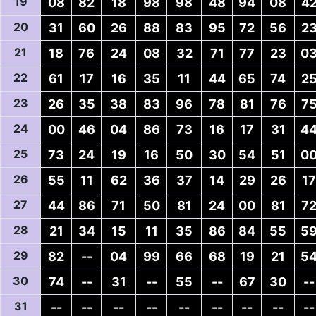
19
08
82
18
98
98
48
94
08
4
20
31
60
26
88
83
95
72
56
2
21
18
76
24
08
32
71
77
23
0
22
61
17
16
35
11
44
65
74
2
23
26
35
38
83
96
78
81
76
7
24
00
46
04
86
73
16
17
31
4
25
73
24
19
16
50
30
54
51
0
26
55
11
62
36
37
14
29
26
17
27
44
86
71
50
81
24
00
81
7
28
21
34
15
11
35
86
84
55
5
29
82
--
04
99
66
68
19
21
5
30
74
--
31
--
55
--
67
30
--
31
--
--
--
--
--
--
--
--
--