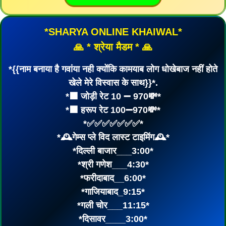
*SHARYA ONLINE KHAIWAL*
🙏 * श्रेया मैडम * 🙏
*{{नाम बनाया है गवांया नही क्योंकि कामयाब लोग धोखेबाज नहीं होते
खेले मेरे विस्वास के साथ}}*.
*⬛ जोड़ी रेट 10 ➖ 970💸*
*⬛ हरूप रेट 100➖970💸*
*✅✅✅✅✅✅✅*
*🕰गेम्स प्ले विद लास्ट टाइमिंग🕰*
*दिल्ली बाजार___3:00*
*श्री गणेश___4:30*
*फरीदाबाद__6:00*
*गाजियाबाद_9:15*
*गली चोर___11:15*
*दिसावर____3:00*