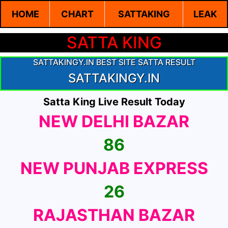
HOME
CHART
SATTAKING
LEAK
SATTA KING
SATTAKINGY.IN BEST SITE SATTA RESULT
SATTAKINGY.IN
Satta King Live Result Today
NEW DELHI BAZAR
86
NEW PUNJAB EXPRESS
26
RAJASTHAN BAZAR