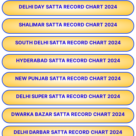
DELHI DAY SATTA RECORD CHART 2024
SHALIMAR SATTA RECORD CHART 2024
SOUTH DELHI SATTA RECORD CHART 2024
HYDERABAD SATTA RECORD CHART 2024
NEW PUNJAB SATTA RECORD CHART 2024
DELHI SUPER SATTA RECORD CHART 2024
DWARKA BAZAR SATTA RECORD CHART 2024
DELHI DARBAR SATTA RECORD CHART 2024