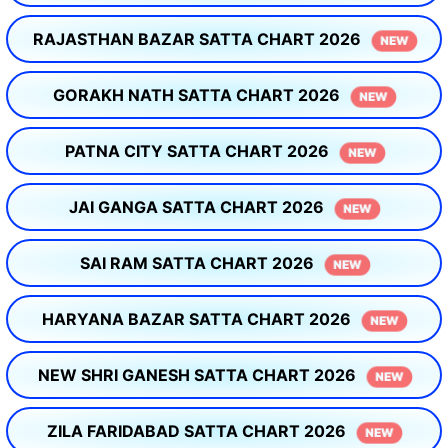
RAJASTHAN BAZAR SATTA CHART 2026
NEW
GORAKH NATH SATTA CHART 2026
NEW
PATNA CITY SATTA CHART 2026
NEW
JAI GANGA SATTA CHART 2026
NEW
SAI RAM SATTA CHART 2026
NEW
HARYANA BAZAR SATTA CHART 2026
NEW
NEW SHRI GANESH SATTA CHART 2026
NEW
ZILA FARIDABAD SATTA CHART 2026
NEW