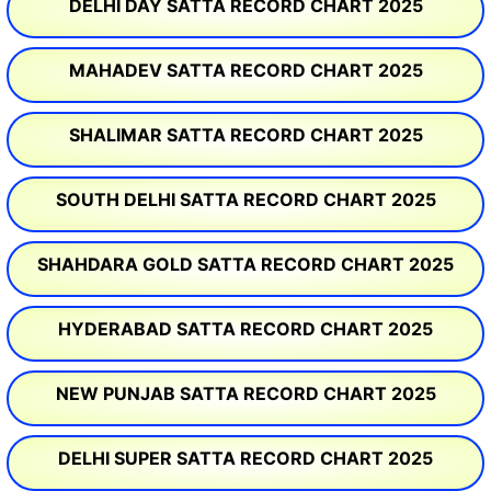
DELHI DAY SATTA RECORD CHART 2025
MAHADEV SATTA RECORD CHART 2025
SHALIMAR SATTA RECORD CHART 2025
SOUTH DELHI SATTA RECORD CHART 2025
SHAHDARA GOLD SATTA RECORD CHART 2025
HYDERABAD SATTA RECORD CHART 2025
NEW PUNJAB SATTA RECORD CHART 2025
DELHI SUPER SATTA RECORD CHART 2025