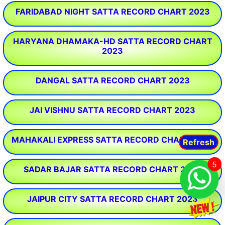
FARIDABAD NIGHT SATTA RECORD CHART 2023
HARYANA DHAMAKA-HD SATTA RECORD CHART
2023
DANGAL SATTA RECORD CHART 2023
JAI VISHNU SATTA RECORD CHART 2023
MAHAKALI EXPRESS SATTA RECORD CHART 2023
SADAR BAJAR SATTA RECORD CHART 2023
JAIPUR CITY SATTA RECORD CHART 2023