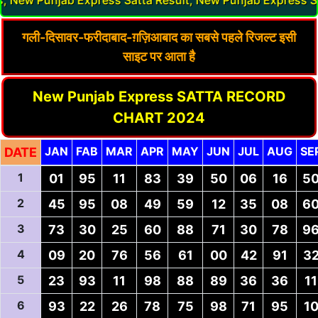
press Satta Result, New Punjab Express Satta Chart, New
गली-दिसावर-फरीदाबाद-ग़ज़िआबाद का सबसे पहले रिजल्ट इसी
साइट पर आता है
New Punjab Express SATTA RECORD
CHART 2024
JAN
FAB
MAR
APR
MAY
JUN
JUL
AUG
SE
DATE
1
01
95
11
83
39
50
06
16
5
2
45
95
08
49
59
12
35
08
6
3
73
30
25
60
88
71
30
78
9
4
09
20
76
56
61
00
42
91
3
5
23
93
11
98
88
89
36
36
11
6
93
22
26
78
75
98
71
95
1