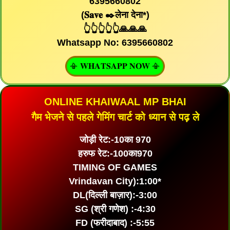
6395660802
(𝐒𝐚𝐯𝐞 ✒️लेना देना*)
👆👆👆👆👆🙏🙏🙏
Whatsapp No: 6395660802
📳 𝐖𝐇𝐀𝐓𝐒𝐀𝐏𝐏 𝐍𝐎𝐖 📳
ONLINE KHAIWAAL MP BHAI
गैम भेजने से पहले गेमिंग चार्ट को ध्यान से पढ़ ले
जोड़ी रेट:-10का 970
हरुफ रेट:-100का970
TIMING OF GAMES
Vrindavan City):1:00*
DL(दिल्ली बाज़ार):-3:00
SG (श्री गणेश) :-4:30
FD (फरीदाबाद) :-5:55