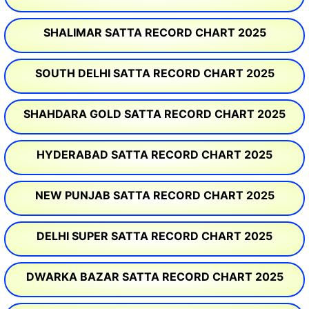
SHALIMAR SATTA RECORD CHART 2025
SOUTH DELHI SATTA RECORD CHART 2025
SHAHDARA GOLD SATTA RECORD CHART 2025
HYDERABAD SATTA RECORD CHART 2025
NEW PUNJAB SATTA RECORD CHART 2025
DELHI SUPER SATTA RECORD CHART 2025
DWARKA BAZAR SATTA RECORD CHART 2025