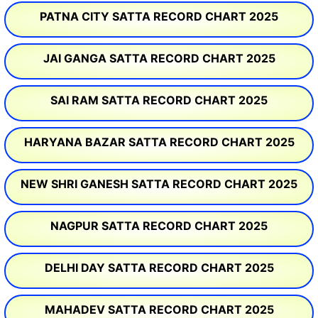
PATNA CITY SATTA RECORD CHART 2025
JAI GANGA SATTA RECORD CHART 2025
SAI RAM SATTA RECORD CHART 2025
HARYANA BAZAR SATTA RECORD CHART 2025
NEW SHRI GANESH SATTA RECORD CHART 2025
NAGPUR SATTA RECORD CHART 2025
DELHI DAY SATTA RECORD CHART 2025
MAHADEV SATTA RECORD CHART 2025