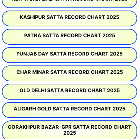
KASHIPUR SATTA RECORD CHART 2025
PATNA SATTA RECORD CHART 2025
PUNJAB DAY SATTA RECORD CHART 2025
CHAR MINAR SATTA RECORD CHART 2025
OLD DELHI SATTA RECORD CHART 2025
ALIGARH GOLD SATTA RECORD CHART 2025
GORAKHPUR BAZAR-GPR SATTA RECORD CHART
2025