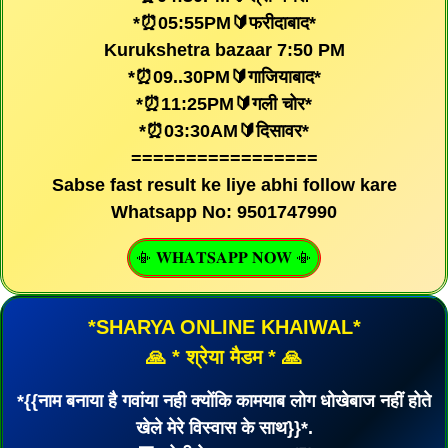
*⏰05:55PM🔰फरीदाबाद*
Kurukshetra bazaar 7:50 PM
*⏰09..30PM🔰गाजियाबाद*
*⏰11:25PM🔰गली चोर*
*⏰03:30AM🔰दिसावर*
=================
Sabse fast result ke liye abhi follow kare
Whatsapp No: 9501747990
📳 𝐖𝐇𝐀𝐓𝐒𝐀𝐏𝐏 𝐍𝐎𝐖 📳
*SHARYA ONLINE KHAIWAL*
🙏 * श्रेया मैडम * 🙏
*{{नाम बनाया है गवांया नही क्योंकि कामयाब लोग धोखेबाज नहीं होते
खेले मेरे विस्वास के साथ}}*.