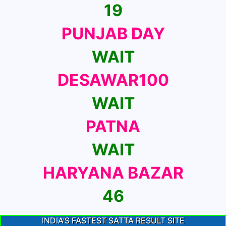
19
PUNJAB DAY
WAIT
DESAWAR100
WAIT
PATNA
WAIT
HARYANA BAZAR
46
INDIA'S FASTEST SATTA RESULT SITE