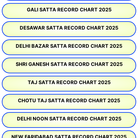
GALI SATTA RECORD CHART 2025
DESAWAR SATTA RECORD CHART 2025
DELHI BAZAR SATTA RECORD CHART 2025
SHRI GANESH SATTA RECORD CHART 2025
TAJ SATTA RECORD CHART 2025
CHOTU TAJ SATTA RECORD CHART 2025
DELHI NOON SATTA RECORD CHART 2025
NEW FARIDABAD SATTA RECORD CHART 2025