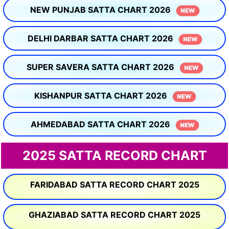
NEW PUNJAB SATTA CHART 2026
NEW
DELHI DARBAR SATTA CHART 2026
NEW
SUPER SAVERA SATTA CHART 2026
NEW
KISHANPUR SATTA CHART 2026
NEW
AHMEDABAD SATTA CHART 2026
NEW
2025 SATTA RECORD CHART
FARIDABAD SATTA RECORD CHART 2025
GHAZIABAD SATTA RECORD CHART 2025