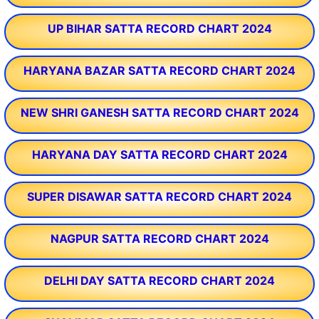
UP BIHAR SATTA RECORD CHART 2024
HARYANA BAZAR SATTA RECORD CHART 2024
NEW SHRI GANESH SATTA RECORD CHART 2024
HARYANA DAY SATTA RECORD CHART 2024
SUPER DISAWAR SATTA RECORD CHART 2024
NAGPUR SATTA RECORD CHART 2024
DELHI DAY SATTA RECORD CHART 2024