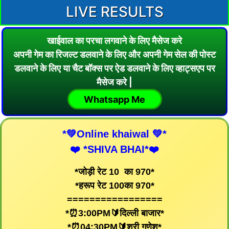
LIVE RESULTS
खाईवाल का परचा लगवाने के लिए मैसेज करे
अपनी गेम का रिजल्ट डलवाने के लिए और अपनी गेम सेल की पोस्ट
डलवाने के लिए या चैट बॉक्स पर ऐड डलवाने के लिए व्हाट्सएप पर
मैसेज करे |
Whatsapp Me
*💚Online khaiwal 💚*
❤️ *SHIVA BHAI*❤️
*जोड़ी रेट 10 का 970*
*हरूप रेट 100का 970*
=================
*⏰3:00PM🔰दिल्ली बाजार*
*⏰04:30PM🔰श्री गणेश*