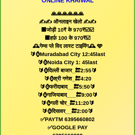
ONLINE KHAIWAL
🙏🙏🙏🙏🙏🙏
✍️✍️ ऑनलाइन खेलो ✍️✍️
⬛जोड़ी 10₹ के 970₹☑️☑️
⬛हर्फ़ 100 के 970₹☑️
🕰️गेम्स प्ले विद लास्ट टाइमिंग🕰️ 🩵
🔰⌚Muradabad City 12:45last
🔰⌚Noida City 1: 45last
🔰⌚दिल्ली बाजार_🔚2:55🔰
🔰⌚श्री गणेश_🔚4:20
🔰⌚फरीदाबाद__🔚5:50🔰
🔰⌚गाजियाबाद___🔚9:00🔰
🔰⌚गली चोर_🔚11:20🔰
🔰⌚दिसावर__🔚2:00🔰
✅PAYTM 6395660802
✅GOOGLE PAY