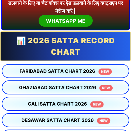
डलवाने के लिए या चैट बॉक्स पर ऐड डलवाने के लिए व्हाट्सएप पर
मैसेज करे |
WHATSAPP ME
📊 2026 SATTA RECORD
CHART
FARIDABAD SATTA CHART 2026
NEW
GHAZIABAD SATTA CHART 2026
NEW
GALI SATTA CHART 2026
NEW
DESAWAR SATTA CHART 2026
NEW