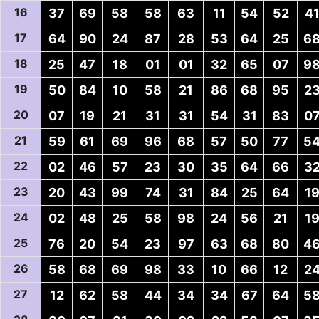
16
37
69
58
58
63
11
54
52
4
17
64
90
24
87
28
53
64
25
6
18
25
47
18
01
01
32
65
07
9
19
50
84
10
58
21
86
68
95
2
20
07
19
21
31
31
54
31
83
0
21
59
61
69
96
68
57
50
77
5
22
02
46
57
23
30
35
64
66
3
23
20
43
99
74
31
84
25
64
1
24
02
48
25
58
98
24
56
21
1
25
76
20
54
23
97
63
68
80
4
26
58
68
69
98
33
10
66
12
2
27
12
62
58
44
34
34
67
64
5