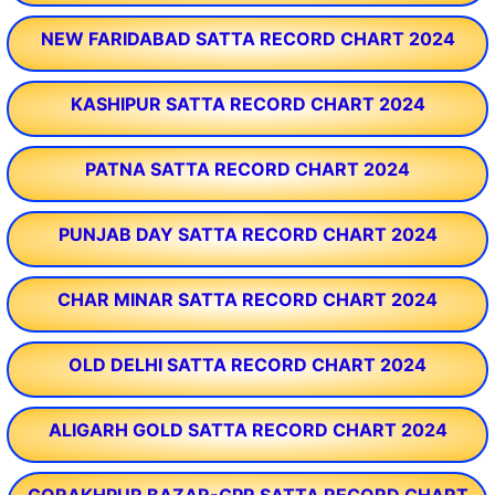
NEW FARIDABAD SATTA RECORD CHART 2024
KASHIPUR SATTA RECORD CHART 2024
PATNA SATTA RECORD CHART 2024
PUNJAB DAY SATTA RECORD CHART 2024
CHAR MINAR SATTA RECORD CHART 2024
OLD DELHI SATTA RECORD CHART 2024
ALIGARH GOLD SATTA RECORD CHART 2024