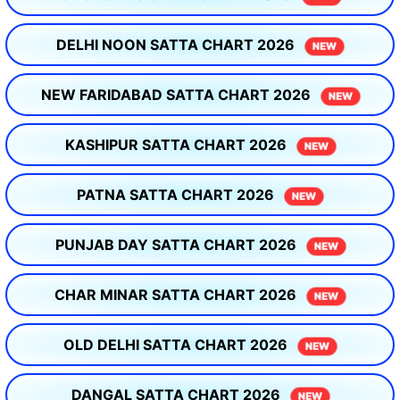
DELHI NOON SATTA CHART 2026
NEW
NEW FARIDABAD SATTA CHART 2026
NEW
KASHIPUR SATTA CHART 2026
NEW
PATNA SATTA CHART 2026
NEW
PUNJAB DAY SATTA CHART 2026
NEW
CHAR MINAR SATTA CHART 2026
NEW
OLD DELHI SATTA CHART 2026
NEW
DANGAL SATTA CHART 2026
NEW