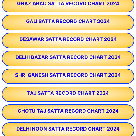
GHAZIABAD SATTA RECORD CHART 2024
GALI SATTA RECORD CHART 2024
DESAWAR SATTA RECORD CHART 2024
DELHI BAZAR SATTA RECORD CHART 2024
SHRI GANESH SATTA RECORD CHART 2024
TAJ SATTA RECORD CHART 2024
CHOTU TAJ SATTA RECORD CHART 2024
DELHI NOON SATTA RECORD CHART 2024