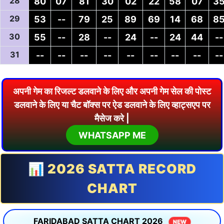
28
80
07
81
30
02
22
58
07
3
29
53
--
79
25
89
69
14
68
8
30
55
--
28
--
24
--
24
44
--
31
--
--
--
--
--
--
--
--
--
अपनी गेम का रिजल्ट डलवाने के लिए और अपनी गेम सेल की पोस्ट
डलवाने के लिए या चैट बॉक्स पर ऐड डलवाने के लिए व्हाट्सएप पर
मैसेज करे |
WHATSAPP ME
📊 2026 SATTA RECORD
CHART
FARIDABAD SATTA CHART 2026
NEW