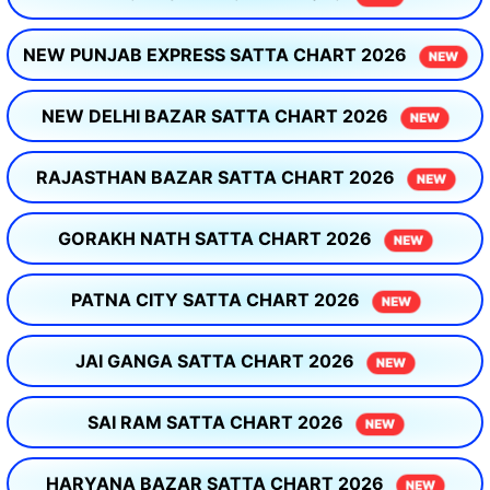
NEW PUNJAB EXPRESS SATTA CHART 2026
NEW
NEW DELHI BAZAR SATTA CHART 2026
NEW
RAJASTHAN BAZAR SATTA CHART 2026
NEW
GORAKH NATH SATTA CHART 2026
NEW
PATNA CITY SATTA CHART 2026
NEW
JAI GANGA SATTA CHART 2026
NEW
SAI RAM SATTA CHART 2026
NEW
HARYANA BAZAR SATTA CHART 2026
NEW