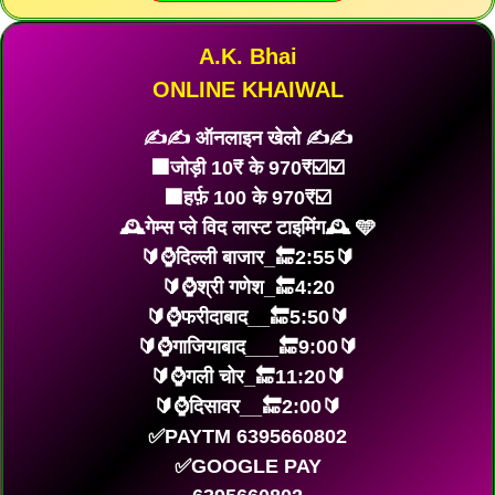
A.K. Bhai
ONLINE KHAIWAL
✍️✍️ ऑनलाइन खेलो ✍️✍️
⬛जोड़ी 10₹ के 970₹☑️☑️
⬛हर्फ़ 100 के 970₹☑️
🕰️गेम्स प्ले विद लास्ट टाइमिंग🕰️ 🩵
🔰⌚दिल्ली बाजार_🔚2:55🔰
🔰⌚श्री गणेश_🔚4:20
🔰⌚फरीदाबाद__🔚5:50🔰
🔰⌚गाजियाबाद___🔚9:00🔰
🔰⌚गली चोर_🔚11:20🔰
🔰⌚दिसावर__🔚2:00🔰
✅PAYTM 6395660802
✅GOOGLE PAY