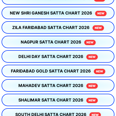
NEW SHRI GANESH SATTA CHART 2026
NEW
ZILA FARIDABAD SATTA CHART 2026
NEW
NAGPUR SATTA CHART 2026
NEW
DELHI DAY SATTA CHART 2026
NEW
FARIDABAD GOLD SATTA CHART 2026
NEW
MAHADEV SATTA CHART 2026
NEW
SHALIMAR SATTA CHART 2026
NEW
SOUTH DELHI SATTA CHART 2026
NEW