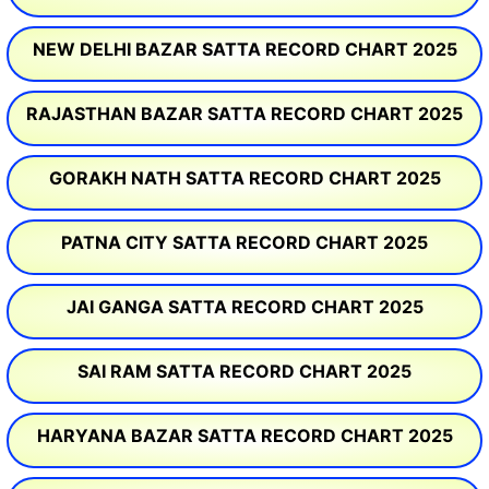
NEW DELHI BAZAR SATTA RECORD CHART 2025
RAJASTHAN BAZAR SATTA RECORD CHART 2025
GORAKH NATH SATTA RECORD CHART 2025
PATNA CITY SATTA RECORD CHART 2025
JAI GANGA SATTA RECORD CHART 2025
SAI RAM SATTA RECORD CHART 2025
HARYANA BAZAR SATTA RECORD CHART 2025