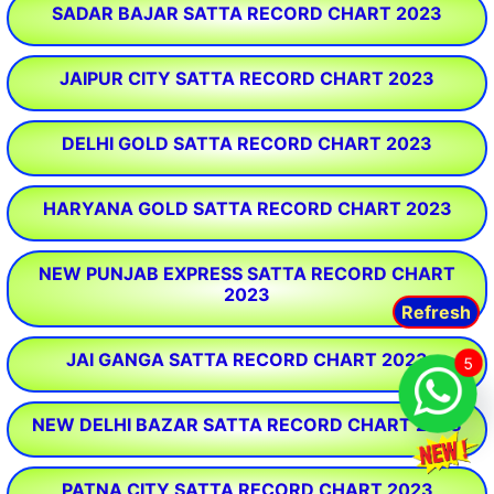
SADAR BAJAR SATTA RECORD CHART 2023
JAIPUR CITY SATTA RECORD CHART 2023
DELHI GOLD SATTA RECORD CHART 2023
HARYANA GOLD SATTA RECORD CHART 2023
NEW PUNJAB EXPRESS SATTA RECORD CHART
2023
JAI GANGA SATTA RECORD CHART 2023
NEW DELHI BAZAR SATTA RECORD CHART 2023
PATNA CITY SATTA RECORD CHART 2023