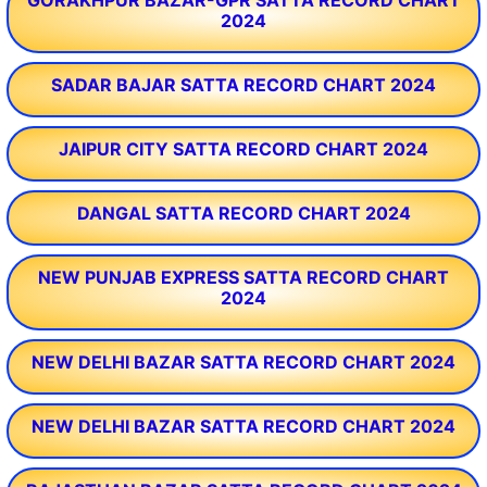
GORAKHPUR BAZAR-GPR SATTA RECORD CHART
2024
SADAR BAJAR SATTA RECORD CHART 2024
JAIPUR CITY SATTA RECORD CHART 2024
DANGAL SATTA RECORD CHART 2024
NEW PUNJAB EXPRESS SATTA RECORD CHART
2024
NEW DELHI BAZAR SATTA RECORD CHART 2024
NEW DELHI BAZAR SATTA RECORD CHART 2024