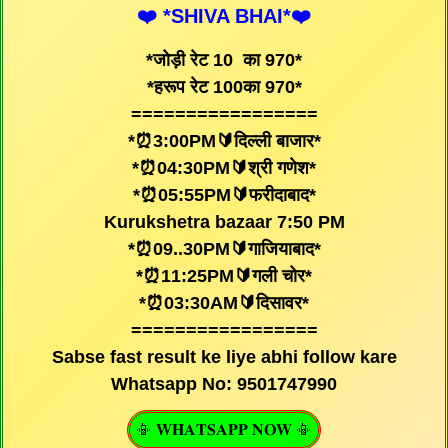
❤️ *SHIVA BHAI*❤️
*जोड़ी रेट 10 का 970*
*हरूप रेट 100का 970*
=================
*⏰3:00PM🔰दिल्ली बाजार*
*⏰04:30PM🔰श्री गणेश*
*⏰05:55PM🔰फरीदाबाद*
Kurukshetra bazaar 7:50 PM
*⏰09..30PM🔰गाजियाबाद*
*⏰11:25PM🔰गली चोर*
*⏰03:30AM🔰दिसावर*
=================
Sabse fast result ke liye abhi follow kare
Whatsapp No: 9501747990
📳 𝐖𝐇𝐀𝐓𝐒𝐀𝐏𝐏 𝐍𝐎𝐖 📳