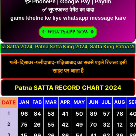
💳 PhonePe | Google Pay | Paytm
✅ सुपरफास्ट पेमेंट का वादा
game khelne ke liye whatsapp message kare
📳 𝐖𝐇𝐀𝐓𝐒𝐀𝐏𝐏 𝐍𝐎𝐖 📳
 Patna Satta King 2024, Satta King Patna 2024, Satta Patna
गली-दिसावर-फरीदाबाद-ग़ज़िआबाद का सबसे पहले रिजल्ट इसी
साइट पर आता है
Patna SATTA RECORD CHART 2024
JAN
FAB
MAR
APR
MAY
JUN
JUL
AUG
SE
DATE
1
96
84
58
41
50
89
57
78
4
2
75
26
55
42
49
70
32
12
3
3
15
99
26
86
54
41
62
36
8