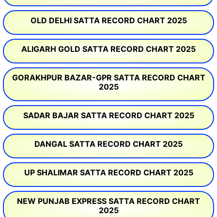
OLD DELHI SATTA RECORD CHART 2025
ALIGARH GOLD SATTA RECORD CHART 2025
GORAKHPUR BAZAR-GPR SATTA RECORD CHART
2025
SADAR BAJAR SATTA RECORD CHART 2025
DANGAL SATTA RECORD CHART 2025
UP SHALIMAR SATTA RECORD CHART 2025
NEW PUNJAB EXPRESS SATTA RECORD CHART
2025