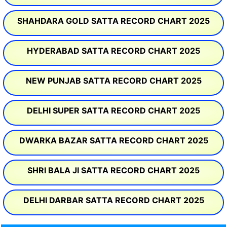
SHAHDARA GOLD SATTA RECORD CHART 2025
HYDERABAD SATTA RECORD CHART 2025
NEW PUNJAB SATTA RECORD CHART 2025
DELHI SUPER SATTA RECORD CHART 2025
DWARKA BAZAR SATTA RECORD CHART 2025
SHRI BALA JI SATTA RECORD CHART 2025
DELHI DARBAR SATTA RECORD CHART 2025