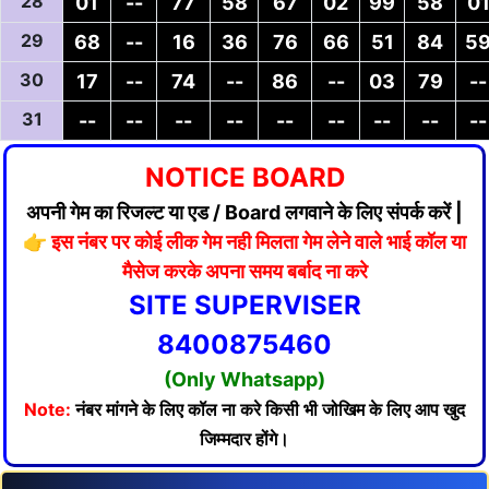
28
01
--
77
58
67
02
99
58
0
29
68
--
16
36
76
66
51
84
5
30
17
--
74
--
86
--
03
79
--
31
--
--
--
--
--
--
--
--
--
NOTICE BOARD
अपनी गेम का रिजल्ट या एड / Board लगवाने के लिए संपर्क करें |
👉
इस नंबर पर कोई लीक गेम नही मिलता गेम लेने वाले भाई कॉल या
मैसेज करके अपना समय बर्बाद ना करे
SITE SUPERVISER
8400875460
(Only Whatsapp)
Note:
नंबर मांगने के लिए कॉल ना करे किसी भी जोखिम के लिए आप खुद
जिम्मदार होंगे।