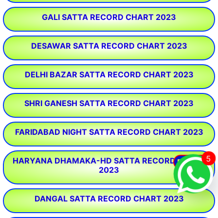
GALI SATTA RECORD CHART 2023
DESAWAR SATTA RECORD CHART 2023
DELHI BAZAR SATTA RECORD CHART 2023
SHRI GANESH SATTA RECORD CHART 2023
FARIDABAD NIGHT SATTA RECORD CHART 2023
HARYANA DHAMAKA-HD SATTA RECORD CHART
2023
DANGAL SATTA RECORD CHART 2023