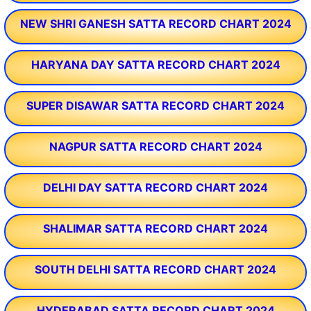
NEW SHRI GANESH SATTA RECORD CHART 2024
HARYANA DAY SATTA RECORD CHART 2024
SUPER DISAWAR SATTA RECORD CHART 2024
NAGPUR SATTA RECORD CHART 2024
DELHI DAY SATTA RECORD CHART 2024
SHALIMAR SATTA RECORD CHART 2024
SOUTH DELHI SATTA RECORD CHART 2024
HYDERABAD SATTA RECORD CHART 2024