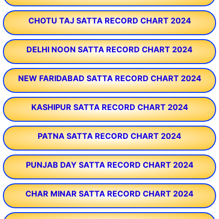
CHOTU TAJ SATTA RECORD CHART 2024
DELHI NOON SATTA RECORD CHART 2024
NEW FARIDABAD SATTA RECORD CHART 2024
KASHIPUR SATTA RECORD CHART 2024
PATNA SATTA RECORD CHART 2024
PUNJAB DAY SATTA RECORD CHART 2024
CHAR MINAR SATTA RECORD CHART 2024