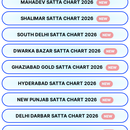
MAHADEV SATTA CHART 2026
NEW
SHALIMAR SATTA CHART 2026
NEW
SOUTH DELHI SATTA CHART 2026
NEW
DWARKA BAZAR SATTA CHART 2026
NEW
GHAZIABAD GOLD SATTA CHART 2026
NEW
HYDERABAD SATTA CHART 2026
NEW
NEW PUNJAB SATTA CHART 2026
NEW
DELHI DARBAR SATTA CHART 2026
NEW