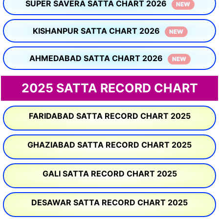
SUPER SAVERA SATTA CHART 2026
NEW
KISHANPUR SATTA CHART 2026
NEW
AHMEDABAD SATTA CHART 2026
NEW
2025 SATTA RECORD CHART
FARIDABAD SATTA RECORD CHART 2025
GHAZIABAD SATTA RECORD CHART 2025
GALI SATTA RECORD CHART 2025
DESAWAR SATTA RECORD CHART 2025