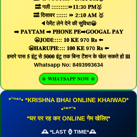
🔜 गली :::::::::⏩𝟏𝟏:30 𝐏𝐌🥇
🔜 दिसावर :::::: ⏩ 2:1𝟎 𝐀𝐌 🥇
🔈पेमेंट लेने देने की सुविधा😀
➡️ 𝐏𝐀𝐘𝐓𝐀𝐌 ➡️ 𝐏𝐇𝐎𝐍𝐄 𝐏𝐄➡️𝐆𝐎𝐎𝐆𝐀𝐋 𝐏𝐀𝐘
😬𝐉𝐎𝐃𝐈::::: 𝟏𝟎 𝐊𝐄 970 𝐑𝐬 ⬅️
😬𝐇𝐀𝐑𝐔𝐏𝐇:::: 𝟏𝟎𝟎 𝐊𝐄 970 𝐑𝐬 ⬅️
हमारे पास 𝟓 इंटू से 𝟓𝟎𝟎𝟎 इंटू तक बिना टेंशन के खेल सकते हो 𝐥𝐥𝐥
Whatsapp No: 8493993634
📳 𝐖𝐇𝐀𝐓𝐒𝐀𝐏𝐏 𝐍𝐎𝐖 📳
*˜”*°• *KRISHNA BHAI ONLINE KHAIWAD*
•°*”˜*
*घर पर रह कर ONLINE गेम खेलिए*
🕰 *LAST ⌚ TIME*🕰