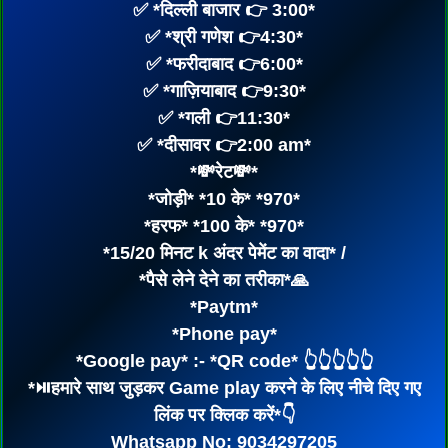
✅ *दिल्ली बाजार 👉 3:00*
✅ *श्री गणेश 👉4:30*
✅ *फरीदाबाद 👉6:00*
✅ *गाज़ियाबाद 👉9:30*
✅ *गली 👉11:30*
✅ *दीसावर 👉2:00 am*
*💸रेट💸*
*जोड़ी* *10 के* *970*
*हरफ* *100 के* *970*
*15/20 मिनट k अंदर पेमेंट का वादा* /
*पैसे लेने देने का तरीका*🙏
*Paytm*
*Phone pay*
*Google pay* :- *QR code* 👆👆👆👆👆
*⏯हमारे साथ जुड़कर Game play करने के लिए नीचे दिए गए
लिंक पर क्लिक करें*👇
Whatsapp No: 9034297205