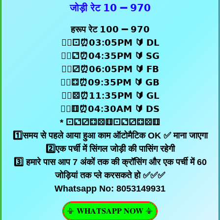
जोड़ी रेट 𝟭𝟬 ➖ 𝟵𝟳𝟬
हरूप रेट 𝟭𝟬𝟬 ➖ 𝟵𝟳𝟬
🧜‍♂️⚀⏰𝟬𝟯:𝟬𝟱𝗣𝗠 🔰 𝗗𝗟
🧜‍♂️⚁⏰𝟬𝟰:𝟯𝟱𝗣𝗠 🔰 𝗦𝗚
🧜‍♂️⚂⏰𝟬𝟲:𝟬𝟱𝗣𝗠 🔰 𝗙𝗕
🧜‍♂️⚃⏰𝟬𝟵:𝟯𝟱𝗣𝗠 🔰 𝗚𝗕
🧜‍♂️⚄⏰𝟭𝟭:𝟯𝟱𝗣𝗠 🔰 𝗚𝗟
🧜‍♂️⚅⏰𝟬𝟰:𝟯𝟬𝗔𝗠 🔰 𝗗𝗦
* ⚀⚁⚂⚃⚄⚅⚀⚁⚂⚃⚄⚅
1️⃣समय से पहले आया हुआ काम ऑटोमैटिक OK ✅ माना जाएगा
2️⃣एक पर्ची में सिंगल जोड़ी की पासिंग रहेगी
3️⃣ हमारे पास आप 7 अंकों तक की क्रॉसिंग और एक पर्ची में 60
जोड़ियां तक प्ले करसकते हो ✅✅✅
Whatsapp No: 8053149931
📳 𝐖𝐇𝐀𝐓𝐒𝐀𝐏𝐏 𝐍𝐎𝐖 📳