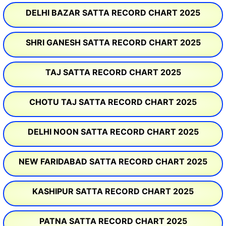
DELHI BAZAR SATTA RECORD CHART 2025
SHRI GANESH SATTA RECORD CHART 2025
TAJ SATTA RECORD CHART 2025
CHOTU TAJ SATTA RECORD CHART 2025
DELHI NOON SATTA RECORD CHART 2025
NEW FARIDABAD SATTA RECORD CHART 2025
KASHIPUR SATTA RECORD CHART 2025
PATNA SATTA RECORD CHART 2025