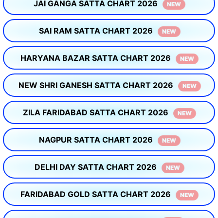
JAI GANGA SATTA CHART 2026
NEW
SAI RAM SATTA CHART 2026
NEW
HARYANA BAZAR SATTA CHART 2026
NEW
NEW SHRI GANESH SATTA CHART 2026
NEW
ZILA FARIDABAD SATTA CHART 2026
NEW
NAGPUR SATTA CHART 2026
NEW
DELHI DAY SATTA CHART 2026
NEW
FARIDABAD GOLD SATTA CHART 2026
NEW