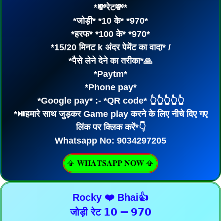
*💸रेट💸*
*जोड़ी* *10 के* *970*
*हरफ* *100 के* *970*
*15/20 मिनट k अंदर पेमेंट का वादा* /
*पैसे लेने देने का तरीका*🙏
*Paytm*
*Phone pay*
*Google pay* :- *QR code* 👆👆👆👆👆
*⏯हमारे साथ जुड़कर Game play करने के लिए नीचे दिए गए
लिंक पर क्लिक करें*👇
Whatsapp No: 9034297205
📳 𝐖𝐇𝐀𝐓𝐒𝐀𝐏𝐏 𝐍𝐎𝐖 📳
Rocky ❤️ Bhai👍
जोड़ी रेट 𝟭𝟬 ➖ 𝟵𝟳𝟬