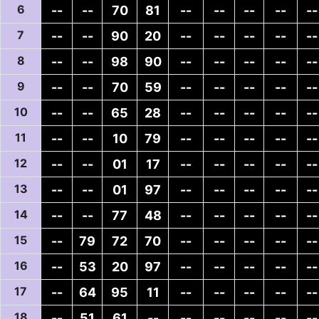
6
--
--
70
81
--
--
--
--
--
7
--
--
90
20
--
--
--
--
--
8
--
--
98
90
--
--
--
--
--
9
--
--
70
59
--
--
--
--
--
10
--
--
65
28
--
--
--
--
--
11
--
--
10
79
--
--
--
--
--
12
--
--
01
17
--
--
--
--
--
13
--
--
01
97
--
--
--
--
--
14
--
--
77
48
--
--
--
--
--
15
--
79
72
70
--
--
--
--
--
16
--
53
20
97
--
--
--
--
--
17
--
64
95
11
--
--
--
--
--
18
--
51
61
--
--
--
--
--
--