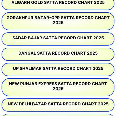
ALIGARH GOLD SATTA RECORD CHART 2025
GORAKHPUR BAZAR-GPR SATTA RECORD CHART
2025
SADAR BAJAR SATTA RECORD CHART 2025
DANGAL SATTA RECORD CHART 2025
UP SHALIMAR SATTA RECORD CHART 2025
NEW PUNJAB EXPRESS SATTA RECORD CHART
2025
NEW DELHI BAZAR SATTA RECORD CHART 2025