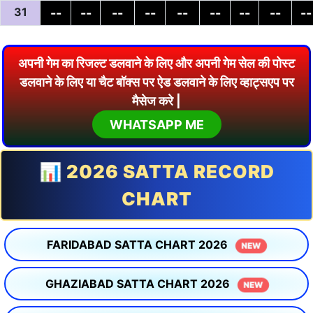
31
--
--
--
--
--
--
--
--
--
अपनी गेम का रिजल्ट डलवाने के लिए और अपनी गेम सेल की पोस्ट
डलवाने के लिए या चैट बॉक्स पर ऐड डलवाने के लिए व्हाट्सएप पर
मैसेज करे |
WHATSAPP ME
📊 2026 SATTA RECORD
CHART
FARIDABAD SATTA CHART 2026
NEW
GHAZIABAD SATTA CHART 2026
NEW