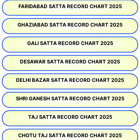
FARIDABAD SATTA RECORD CHART 2025
GHAZIABAD SATTA RECORD CHART 2025
GALI SATTA RECORD CHART 2025
DESAWAR SATTA RECORD CHART 2025
DELHI BAZAR SATTA RECORD CHART 2025
SHRI GANESH SATTA RECORD CHART 2025
TAJ SATTA RECORD CHART 2025
CHOTU TAJ SATTA RECORD CHART 2025