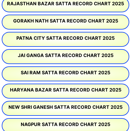
RAJASTHAN BAZAR SATTA RECORD CHART 2025
GORAKH NATH SATTA RECORD CHART 2025
PATNA CITY SATTA RECORD CHART 2025
JAI GANGA SATTA RECORD CHART 2025
SAI RAM SATTA RECORD CHART 2025
HARYANA BAZAR SATTA RECORD CHART 2025
NEW SHRI GANESH SATTA RECORD CHART 2025
NAGPUR SATTA RECORD CHART 2025