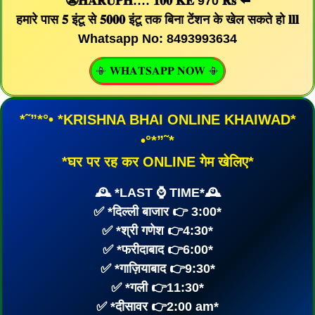
😬𝐇𝐀𝐑𝐔𝐏𝐇:::: 𝟏𝟎𝟎 𝐊𝐄 970 𝐑𝐬 ⬅️
हमारे पास 𝟓 इंटू से 𝟓𝟎𝟎𝟎 इंटू तक बिना टेंशन के खेल सकते हो 𝐥𝐥𝐥
Whatsapp No: 8493993634
📳 𝐖𝐇𝐀𝐓𝐒𝐀𝐏𝐏 𝐍𝐎𝐖 📳
*˜”*°• *KRISHNA BHAI ONLINE KHAIWAD*
•°*”˜*
*घर पर रह कर ONLINE गेम खेलिए*
🕰 *LAST ⌚ TIME*🕰
✅ *दिल्ली बाजार 👉 3:00*
✅ *श्री गणेश 👉4:30*
✅ *फरीदाबाद 👉6:00*
✅ *गाज़ियाबाद 👉9:30*
✅ *गली 👉11:30*
✅ *दीसावर 👉2:00 am*