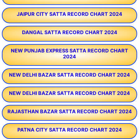
JAIPUR CITY SATTA RECORD CHART 2024
DANGAL SATTA RECORD CHART 2024
NEW PUNJAB EXPRESS SATTA RECORD CHART
2024
NEW DELHI BAZAR SATTA RECORD CHART 2024
NEW DELHI BAZAR SATTA RECORD CHART 2024
RAJASTHAN BAZAR SATTA RECORD CHART 2024
PATNA CITY SATTA RECORD CHART 2024