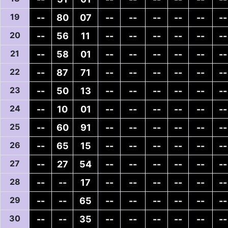
19
--
80
07
--
--
--
--
--
--
20
--
56
11
--
--
--
--
--
--
21
--
58
01
--
--
--
--
--
--
22
--
87
71
--
--
--
--
--
--
23
--
50
13
--
--
--
--
--
--
24
--
10
01
--
--
--
--
--
--
25
--
60
91
--
--
--
--
--
--
26
--
65
15
--
--
--
--
--
--
27
--
27
54
--
--
--
--
--
--
28
--
--
17
--
--
--
--
--
--
29
--
--
65
--
--
--
--
--
--
30
--
--
35
--
--
--
--
--
--