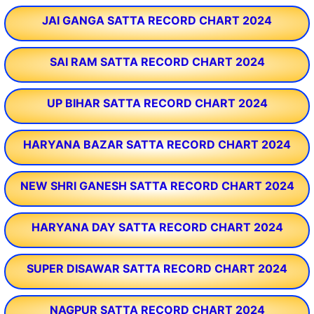
JAI GANGA SATTA RECORD CHART 2024
SAI RAM SATTA RECORD CHART 2024
UP BIHAR SATTA RECORD CHART 2024
HARYANA BAZAR SATTA RECORD CHART 2024
NEW SHRI GANESH SATTA RECORD CHART 2024
HARYANA DAY SATTA RECORD CHART 2024
SUPER DISAWAR SATTA RECORD CHART 2024
NAGPUR SATTA RECORD CHART 2024