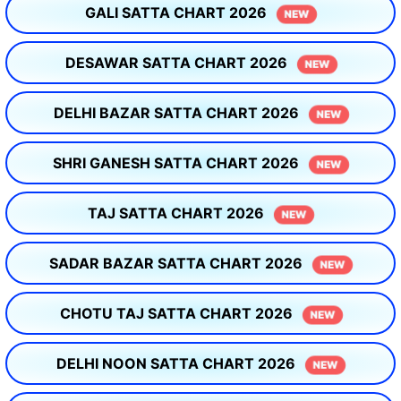
GALI SATTA CHART 2026
NEW
DESAWAR SATTA CHART 2026
NEW
DELHI BAZAR SATTA CHART 2026
NEW
SHRI GANESH SATTA CHART 2026
NEW
TAJ SATTA CHART 2026
NEW
SADAR BAZAR SATTA CHART 2026
NEW
CHOTU TAJ SATTA CHART 2026
NEW
DELHI NOON SATTA CHART 2026
NEW