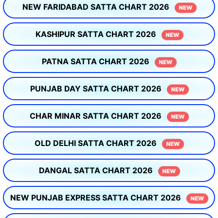
NEW FARIDABAD SATTA CHART 2026
NEW
KASHIPUR SATTA CHART 2026
NEW
PATNA SATTA CHART 2026
NEW
PUNJAB DAY SATTA CHART 2026
NEW
CHAR MINAR SATTA CHART 2026
NEW
OLD DELHI SATTA CHART 2026
NEW
DANGAL SATTA CHART 2026
NEW
NEW PUNJAB EXPRESS SATTA CHART 2026
NEW