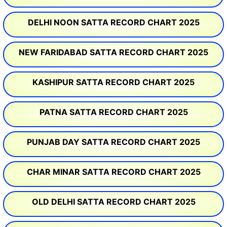
DELHI NOON SATTA RECORD CHART 2025
NEW FARIDABAD SATTA RECORD CHART 2025
KASHIPUR SATTA RECORD CHART 2025
PATNA SATTA RECORD CHART 2025
PUNJAB DAY SATTA RECORD CHART 2025
CHAR MINAR SATTA RECORD CHART 2025
OLD DELHI SATTA RECORD CHART 2025