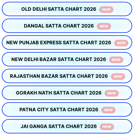
OLD DELHI SATTA CHART 2026
NEW
DANGAL SATTA CHART 2026
NEW
NEW PUNJAB EXPRESS SATTA CHART 2026
NEW
NEW DELHI BAZAR SATTA CHART 2026
NEW
RAJASTHAN BAZAR SATTA CHART 2026
NEW
GORAKH NATH SATTA CHART 2026
NEW
PATNA CITY SATTA CHART 2026
NEW
JAI GANGA SATTA CHART 2026
NEW