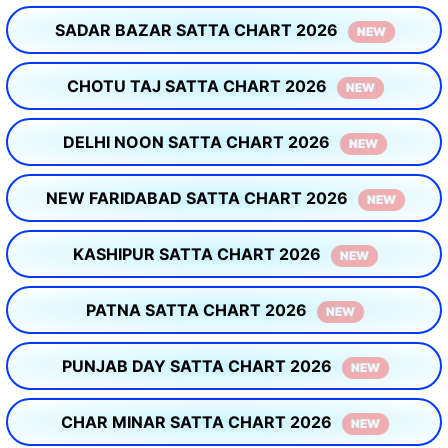
SADAR BAZAR SATTA CHART 2026
NEW
CHOTU TAJ SATTA CHART 2026
NEW
DELHI NOON SATTA CHART 2026
NEW
NEW FARIDABAD SATTA CHART 2026
NEW
KASHIPUR SATTA CHART 2026
NEW
PATNA SATTA CHART 2026
NEW
PUNJAB DAY SATTA CHART 2026
NEW
CHAR MINAR SATTA CHART 2026
NEW