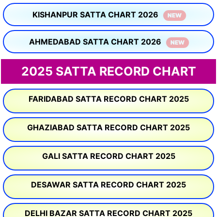
KISHANPUR SATTA CHART 2026
NEW
AHMEDABAD SATTA CHART 2026
NEW
2025 SATTA RECORD CHART
FARIDABAD SATTA RECORD CHART 2025
GHAZIABAD SATTA RECORD CHART 2025
GALI SATTA RECORD CHART 2025
DESAWAR SATTA RECORD CHART 2025
DELHI BAZAR SATTA RECORD CHART 2025