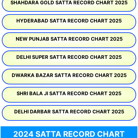
SHAHDARA GOLD SATTA RECORD CHART 2025
HYDERABAD SATTA RECORD CHART 2025
NEW PUNJAB SATTA RECORD CHART 2025
DELHI SUPER SATTA RECORD CHART 2025
DWARKA BAZAR SATTA RECORD CHART 2025
SHRI BALA JI SATTA RECORD CHART 2025
DELHI DARBAR SATTA RECORD CHART 2025
2024 SATTA RECORD CHART