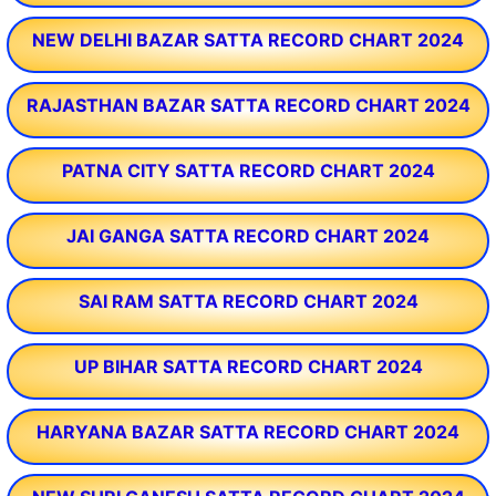
NEW DELHI BAZAR SATTA RECORD CHART 2024
RAJASTHAN BAZAR SATTA RECORD CHART 2024
PATNA CITY SATTA RECORD CHART 2024
JAI GANGA SATTA RECORD CHART 2024
SAI RAM SATTA RECORD CHART 2024
UP BIHAR SATTA RECORD CHART 2024
HARYANA BAZAR SATTA RECORD CHART 2024