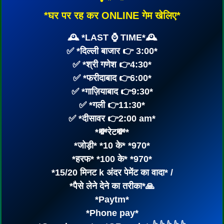
•°*”˜*
*घर पर रह कर ONLINE गेम खेलिए*
🕰 *LAST ⌚ TIME*🕰
✅ *दिल्ली बाजार 👉 3:00*
✅ *श्री गणेश 👉4:30*
✅ *फरीदाबाद 👉6:00*
✅ *गाज़ियाबाद 👉9:30*
✅ *गली 👉11:30*
✅ *दीसावर 👉2:00 am*
*💸रेट💸*
*जोड़ी* *10 के* *970*
*हरफ* *100 के* *970*
*15/20 मिनट k अंदर पेमेंट का वादा* /
*पैसे लेने देने का तरीका*🙏
*Paytm*
*Phone pay*