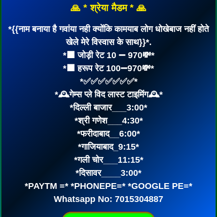
🙏 * श्रेया मैडम * 🙏
*{{नाम बनाया है गवांया नही क्योंकि कामयाब लोग धोखेबाज नहीं होते
खेले मेरे विस्वास के साथ}}*.
*⬛ जोड़ी रेट 10 ➖ 970💸*
*⬛ हरूप रेट 100➖970💸*
*✅✅✅✅✅✅✅*
*🕰गेम्स प्ले विद लास्ट टाइमिंग🕰*
*दिल्ली बाजार___3:00*
*श्री गणेश___4:30*
*फरीदाबाद__6:00*
*गाजियाबाद_9:15*
*गली चोर___11:15*
*दिसावर____3:00*
*PAYTM =* *PHONEPE=* *GOOGLE PE=*
Whatsapp No: 7015304887