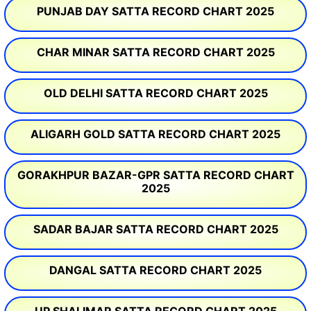
PUNJAB DAY SATTA RECORD CHART 2025
CHAR MINAR SATTA RECORD CHART 2025
OLD DELHI SATTA RECORD CHART 2025
ALIGARH GOLD SATTA RECORD CHART 2025
GORAKHPUR BAZAR-GPR SATTA RECORD CHART
2025
SADAR BAJAR SATTA RECORD CHART 2025
DANGAL SATTA RECORD CHART 2025