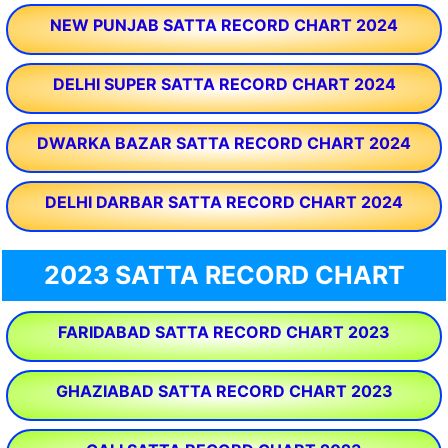
NEW PUNJAB SATTA RECORD CHART 2024
DELHI SUPER SATTA RECORD CHART 2024
DWARKA BAZAR SATTA RECORD CHART 2024
DELHI DARBAR SATTA RECORD CHART 2024
2023 SATTA RECORD CHART
FARIDABAD SATTA RECORD CHART 2023
GHAZIABAD SATTA RECORD CHART 2023