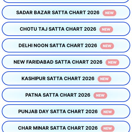
SADAR BAZAR SATTA CHART 2026
NEW
CHOTU TAJ SATTA CHART 2026
NEW
DELHI NOON SATTA CHART 2026
NEW
NEW FARIDABAD SATTA CHART 2026
NEW
KASHIPUR SATTA CHART 2026
NEW
PATNA SATTA CHART 2026
NEW
PUNJAB DAY SATTA CHART 2026
NEW
CHAR MINAR SATTA CHART 2026
NEW