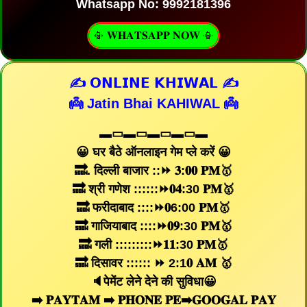
Whatsapp No: 9992181396
📳 𝐖𝐇𝐀𝐓𝐒𝐀𝐏𝐏 𝐍𝐎𝐖 📳
✍️ 𝗢𝗡𝗟𝗜𝗡𝗘 𝗞𝗛𝗜𝗪𝗔𝗟 ✍️
👼 Jatin Bhai KAHIWAL 👼
▬▭▬▭▬▭▬▭▬
😀 घर बैठे ऑनलाइन गेम प्ले करें 😀
🔜. दिल्ली बाजार ::⏩ 𝟑:𝟎𝟎 𝐏𝐌🥇
🔜 श्री गणेश ::::::⏩𝟎𝟒:30 𝐏𝐌🥇
🔜 फरीदाबाद ::::⏩𝟎6:00 𝐏𝐌🥇
🔜 गाजियाबाद ::::⏩𝟎𝟗:30 𝐏𝐌🥇
🔜 गली :::::::::⏩𝟏𝟏:30 𝐏𝐌🥇
🔜 दिसावर :::::: ⏩ 2:1𝟎 𝐀𝐌 🥇
🔈पेमेंट लेने देने की सुविधा😀
➡️ 𝐏𝐀𝐘𝐓𝐀𝐌 ➡️ 𝐏𝐇𝐎𝐍𝐄 𝐏𝐄➡️𝐆𝐎𝐎𝐆𝐀𝐋 𝐏𝐀𝐘