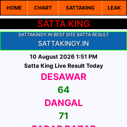
HOME
CHART
SATTAKING
LEAK
SATTA KING
SATTAKINGY.IN BEST SITE SATTA RESULT
SATTAKINGY.IN
10 August 2026 1:51 PM
Satta King Live Result Today
DESAWAR
64
DANGAL
71