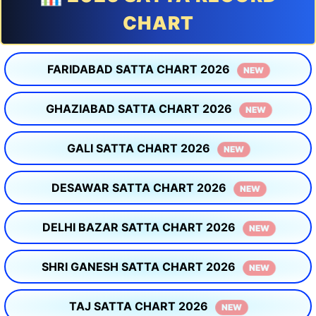
CHART
FARIDABAD SATTA CHART 2026
NEW
GHAZIABAD SATTA CHART 2026
NEW
GALI SATTA CHART 2026
NEW
DESAWAR SATTA CHART 2026
NEW
DELHI BAZAR SATTA CHART 2026
NEW
SHRI GANESH SATTA CHART 2026
NEW
TAJ SATTA CHART 2026
NEW