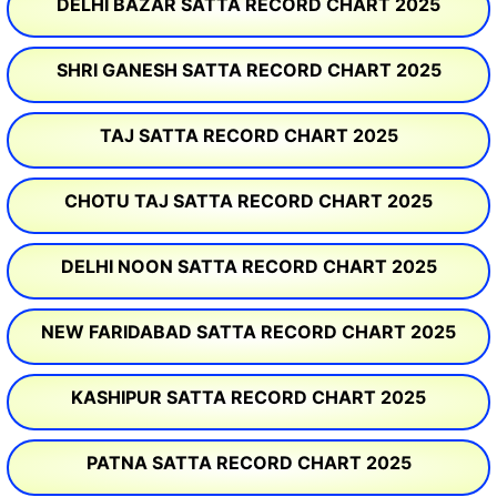
DELHI BAZAR SATTA RECORD CHART 2025
SHRI GANESH SATTA RECORD CHART 2025
TAJ SATTA RECORD CHART 2025
CHOTU TAJ SATTA RECORD CHART 2025
DELHI NOON SATTA RECORD CHART 2025
NEW FARIDABAD SATTA RECORD CHART 2025
KASHIPUR SATTA RECORD CHART 2025
PATNA SATTA RECORD CHART 2025