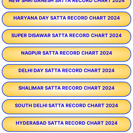
NEW SHRI GANESH SATTA RECORD CHART 2024
HARYANA DAY SATTA RECORD CHART 2024
SUPER DISAWAR SATTA RECORD CHART 2024
NAGPUR SATTA RECORD CHART 2024
DELHI DAY SATTA RECORD CHART 2024
SHALIMAR SATTA RECORD CHART 2024
SOUTH DELHI SATTA RECORD CHART 2024
HYDERABAD SATTA RECORD CHART 2024