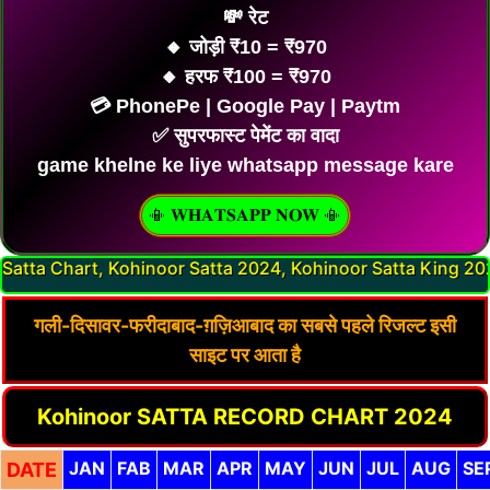
💸 रेट
🔸 जोड़ी ₹10 = ₹970
🔸 हरफ ₹100 = ₹970
💳 PhonePe | Google Pay | Paytm
✅ सुपरफास्ट पेमेंट का वादा
game khelne ke liye whatsapp message kare
📳 𝐖𝐇𝐀𝐓𝐒𝐀𝐏𝐏 𝐍𝐎𝐖 📳
inoor Satta 2024, Kohinoor Satta King 2024, Satta King Koh
गली-दिसावर-फरीदाबाद-ग़ज़िआबाद का सबसे पहले रिजल्ट इसी
साइट पर आता है
Kohinoor SATTA RECORD CHART 2024
JAN
FAB
MAR
APR
MAY
JUN
JUL
AUG
SE
DATE