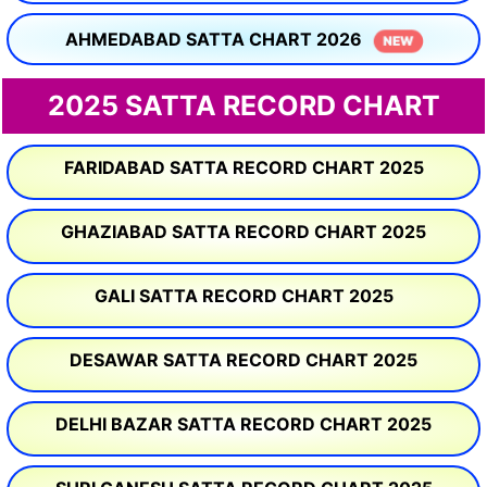
AHMEDABAD SATTA CHART 2026
NEW
2025 SATTA RECORD CHART
FARIDABAD SATTA RECORD CHART 2025
GHAZIABAD SATTA RECORD CHART 2025
GALI SATTA RECORD CHART 2025
DESAWAR SATTA RECORD CHART 2025
DELHI BAZAR SATTA RECORD CHART 2025