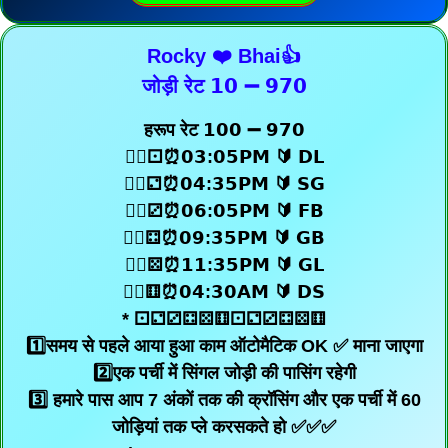
Rocky ❤️ Bhai👍
जोड़ी रेट 𝟭𝟬 ➖ 𝟵𝟳𝟬
हरूप रेट 𝟭𝟬𝟬 ➖ 𝟵𝟳𝟬
🧜‍♂️⚀⏰𝟬𝟯:𝟬𝟱𝗣𝗠 🔰 𝗗𝗟
🧜‍♂️⚁⏰𝟬𝟰:𝟯𝟱𝗣𝗠 🔰 𝗦𝗚
🧜‍♂️⚂⏰𝟬𝟲:𝟬𝟱𝗣𝗠 🔰 𝗙𝗕
🧜‍♂️⚃⏰𝟬𝟵:𝟯𝟱𝗣𝗠 🔰 𝗚𝗕
🧜‍♂️⚄⏰𝟭𝟭:𝟯𝟱𝗣𝗠 🔰 𝗚𝗟
🧜‍♂️⚅⏰𝟬𝟰:𝟯𝟬𝗔𝗠 🔰 𝗗𝗦
* ⚀⚁⚂⚃⚄⚅⚀⚁⚂⚃⚄⚅
1️⃣समय से पहले आया हुआ काम ऑटोमैटिक OK ✅ माना जाएगा
2️⃣एक पर्ची में सिंगल जोड़ी की पासिंग रहेगी
3️⃣ हमारे पास आप 7 अंकों तक की क्रॉसिंग और एक पर्ची में 60
जोड़ियां तक प्ले करसकते हो ✅✅✅