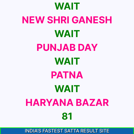
WAIT
NEW SHRI GANESH
WAIT
PUNJAB DAY
WAIT
PATNA
WAIT
HARYANA BAZAR
81
INDIA'S FASTEST SATTA RESULT SITE