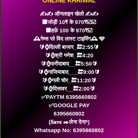
ONLINE KHAIWAL
✍️✍️ ऑनलाइन खेलो ✍️✍️
⬛जोड़ी 10₹ के 970₹☑️☑️
⬛हर्फ़ 100 के 970₹☑️
🕰️गेम्स प्ले विद लास्ट टाइमिंग🕰️ 🩵
🔰⌚दिल्ली बाजार_🔚2:55🔰
🔰⌚श्री गणेश_🔚4:20
🔰⌚फरीदाबाद__🔚5:50🔰
🔰⌚गाजियाबाद___🔚9:00🔰
🔰⌚गली चोर_🔚11:20🔰
🔰⌚दिसावर__🔚2:00🔰
✅PAYTM 6395660802
✅GOOGLE PAY
6395660802
(𝐒𝐚𝐯𝐞 ✒️लेना देना*)
Whatsapp No: 6395660802