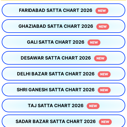
FARIDABAD SATTA CHART 2026
NEW
GHAZIABAD SATTA CHART 2026
NEW
GALI SATTA CHART 2026
NEW
DESAWAR SATTA CHART 2026
NEW
DELHI BAZAR SATTA CHART 2026
NEW
SHRI GANESH SATTA CHART 2026
NEW
TAJ SATTA CHART 2026
NEW
SADAR BAZAR SATTA CHART 2026
NEW