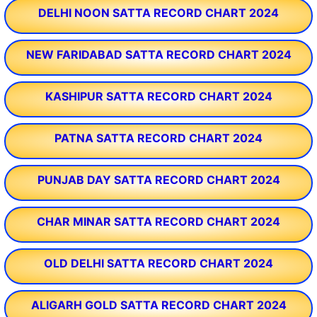
DELHI NOON SATTA RECORD CHART 2024
NEW FARIDABAD SATTA RECORD CHART 2024
KASHIPUR SATTA RECORD CHART 2024
PATNA SATTA RECORD CHART 2024
PUNJAB DAY SATTA RECORD CHART 2024
CHAR MINAR SATTA RECORD CHART 2024
OLD DELHI SATTA RECORD CHART 2024
ALIGARH GOLD SATTA RECORD CHART 2024