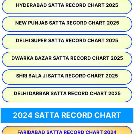
HYDERABAD SATTA RECORD CHART 2025
NEW PUNJAB SATTA RECORD CHART 2025
DELHI SUPER SATTA RECORD CHART 2025
DWARKA BAZAR SATTA RECORD CHART 2025
SHRI BALA JI SATTA RECORD CHART 2025
DELHI DARBAR SATTA RECORD CHART 2025
2024 SATTA RECORD CHART
FARIDABAD SATTA RECORD CHART 2024