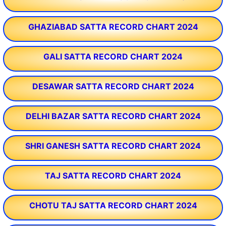
GHAZIABAD SATTA RECORD CHART 2024
GALI SATTA RECORD CHART 2024
DESAWAR SATTA RECORD CHART 2024
DELHI BAZAR SATTA RECORD CHART 2024
SHRI GANESH SATTA RECORD CHART 2024
TAJ SATTA RECORD CHART 2024
CHOTU TAJ SATTA RECORD CHART 2024