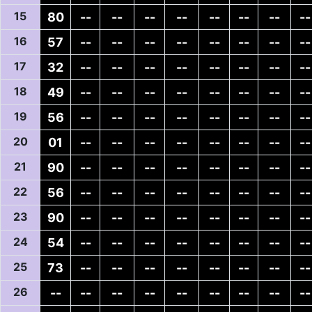
15
80
--
--
--
--
--
--
--
--
16
57
--
--
--
--
--
--
--
--
17
32
--
--
--
--
--
--
--
--
18
49
--
--
--
--
--
--
--
--
19
56
--
--
--
--
--
--
--
--
20
01
--
--
--
--
--
--
--
--
21
90
--
--
--
--
--
--
--
--
22
56
--
--
--
--
--
--
--
--
23
90
--
--
--
--
--
--
--
--
24
54
--
--
--
--
--
--
--
--
25
73
--
--
--
--
--
--
--
--
26
--
--
--
--
--
--
--
--
--