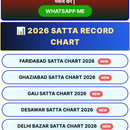
मैसेज करे |
WHATSAPP ME
📊 2026 SATTA RECORD
CHART
FARIDABAD SATTA CHART 2026
NEW
GHAZIABAD SATTA CHART 2026
NEW
GALI SATTA CHART 2026
NEW
DESAWAR SATTA CHART 2026
NEW
DELHI BAZAR SATTA CHART 2026
NEW