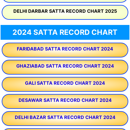
DELHI DARBAR SATTA RECORD CHART 2025
2024 SATTA RECORD CHART
FARIDABAD SATTA RECORD CHART 2024
GHAZIABAD SATTA RECORD CHART 2024
GALI SATTA RECORD CHART 2024
DESAWAR SATTA RECORD CHART 2024
DELHI BAZAR SATTA RECORD CHART 2024