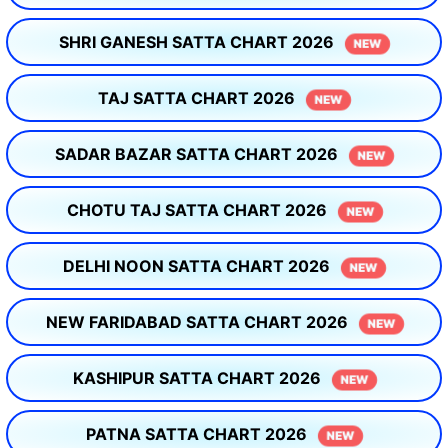
SHRI GANESH SATTA CHART 2026
NEW
TAJ SATTA CHART 2026
NEW
SADAR BAZAR SATTA CHART 2026
NEW
CHOTU TAJ SATTA CHART 2026
NEW
DELHI NOON SATTA CHART 2026
NEW
NEW FARIDABAD SATTA CHART 2026
NEW
KASHIPUR SATTA CHART 2026
NEW
PATNA SATTA CHART 2026
NEW