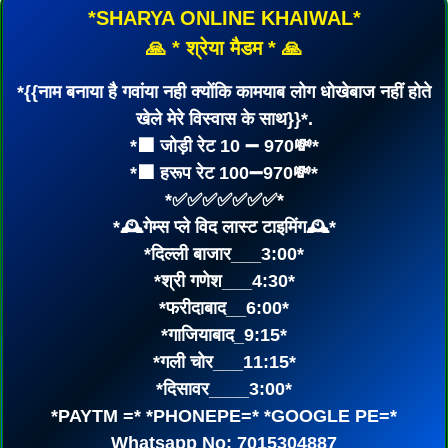
*SHARYA ONLINE KHAIWAL*
🙏 * श्रेया मैडम * 🙏
*{{नाम बनाया है गवांया नही क्योंकि कामयाब लोग धोखेबाज नहीं होते
खेले मेरे विस्वास के साथ}}*.
*⬛ जोड़ी रेट 10 ➖ 970💸*
*⬛ हरूप रेट 100➖970💸*
*✅✅✅✅✅✅✅*
*🕰गेम्स प्ले विद लास्ट टाइमिंग🕰*
*दिल्ली बाजार___3:00*
*श्री गणेश___4:30*
*फरीदाबाद__6:00*
*गाजियाबाद_9:15*
*गली चोर___11:15*
*दिसावर____3:00*
*PAYTM =* *PHONEPE=* *GOOGLE PE=*
Whatsapp No: 7015304887