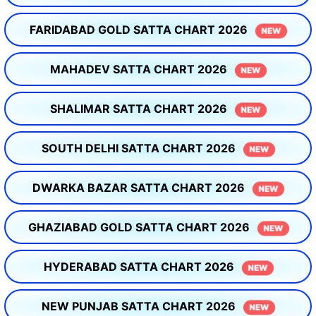
FARIDABAD GOLD SATTA CHART 2026
NEW
MAHADEV SATTA CHART 2026
NEW
SHALIMAR SATTA CHART 2026
NEW
SOUTH DELHI SATTA CHART 2026
NEW
DWARKA BAZAR SATTA CHART 2026
NEW
GHAZIABAD GOLD SATTA CHART 2026
NEW
HYDERABAD SATTA CHART 2026
NEW
NEW PUNJAB SATTA CHART 2026
NEW