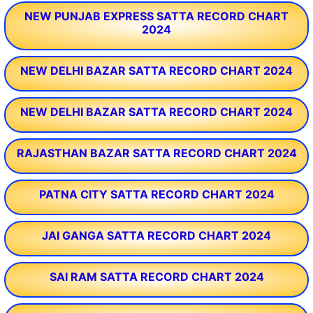
NEW PUNJAB EXPRESS SATTA RECORD CHART
2024
NEW DELHI BAZAR SATTA RECORD CHART 2024
NEW DELHI BAZAR SATTA RECORD CHART 2024
RAJASTHAN BAZAR SATTA RECORD CHART 2024
PATNA CITY SATTA RECORD CHART 2024
JAI GANGA SATTA RECORD CHART 2024
SAI RAM SATTA RECORD CHART 2024