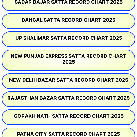
SADAR BAJAR SATTA RECORD CHART 2025
DANGAL SATTA RECORD CHART 2025
UP SHALIMAR SATTA RECORD CHART 2025
NEW PUNJAB EXPRESS SATTA RECORD CHART
2025
NEW DELHI BAZAR SATTA RECORD CHART 2025
RAJASTHAN BAZAR SATTA RECORD CHART 2025
GORAKH NATH SATTA RECORD CHART 2025
PATNA CITY SATTA RECORD CHART 2025