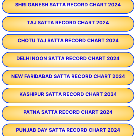
SHRI GANESH SATTA RECORD CHART 2024
TAJ SATTA RECORD CHART 2024
CHOTU TAJ SATTA RECORD CHART 2024
DELHI NOON SATTA RECORD CHART 2024
NEW FARIDABAD SATTA RECORD CHART 2024
KASHIPUR SATTA RECORD CHART 2024
PATNA SATTA RECORD CHART 2024
PUNJAB DAY SATTA RECORD CHART 2024