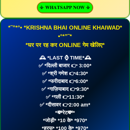
📳 𝐖𝐇𝐀𝐓𝐒𝐀𝐏𝐏 𝐍𝐎𝐖 📳
*˜”*°• *KRISHNA BHAI ONLINE KHAIWAD*
•°*”˜*
*घर पर रह कर ONLINE गेम खेलिए*
🕰 *LAST ⌚ TIME*🕰
✅ *दिल्ली बाजार 👉 3:00*
✅ *श्री गणेश 👉4:30*
✅ *फरीदाबाद 👉6:00*
✅ *गाज़ियाबाद 👉9:30*
✅ *गली 👉11:30*
✅ *दीसावर 👉2:00 am*
*💸रेट💸*
*जोड़ी* *10 के* *970*
*हरफ* *100 के* *970*