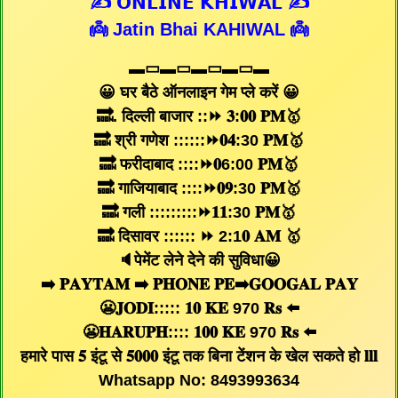
✍️ 𝗢𝗡𝗟𝗜𝗡𝗘 𝗞𝗛𝗜𝗪𝗔𝗟 ✍️
👼 Jatin Bhai KAHIWAL 👼
▬▭▬▭▬▭▬▭▬
😀 घर बैठे ऑनलाइन गेम प्ले करें 😀
🔜. दिल्ली बाजार ::⏩ 𝟑:𝟎𝟎 𝐏𝐌🥇
🔜 श्री गणेश ::::::⏩𝟎𝟒:30 𝐏𝐌🥇
🔜 फरीदाबाद ::::⏩𝟎6:00 𝐏𝐌🥇
🔜 गाजियाबाद ::::⏩𝟎𝟗:30 𝐏𝐌🥇
🔜 गली :::::::::⏩𝟏𝟏:30 𝐏𝐌🥇
🔜 दिसावर :::::: ⏩ 2:1𝟎 𝐀𝐌 🥇
🔈पेमेंट लेने देने की सुविधा😀
➡️ 𝐏𝐀𝐘𝐓𝐀𝐌 ➡️ 𝐏𝐇𝐎𝐍𝐄 𝐏𝐄➡️𝐆𝐎𝐎𝐆𝐀𝐋 𝐏𝐀𝐘
😬𝐉𝐎𝐃𝐈::::: 𝟏𝟎 𝐊𝐄 970 𝐑𝐬 ⬅️
😬𝐇𝐀𝐑𝐔𝐏𝐇:::: 𝟏𝟎𝟎 𝐊𝐄 970 𝐑𝐬 ⬅️
हमारे पास 𝟓 इंटू से 𝟓𝟎𝟎𝟎 इंटू तक बिना टेंशन के खेल सकते हो 𝐥𝐥𝐥
Whatsapp No: 8493993634