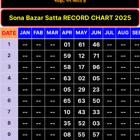
साइट पर आता है
Sona Bazar Satta RECORD CHART 2025
JAN
FAB
MAR
APR
MAY
JUN
JUL
AUG
SE
DATE
1
--
--
--
01
61
46
--
--
--
2
--
--
--
59
12
71
--
--
--
3
--
--
--
58
17
96
--
--
--
4
--
--
--
63
02
05
--
--
--
5
--
--
--
05
29
23
--
--
--
6
--
--
--
65
63
50
--
--
--
7
--
--
--
10
43
33
--
--
--
8
--
--
--
35
52
03
--
--
--
9
--
--
--
08
55
57
--
--
--