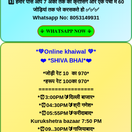
3️⃣ हमारे पास आप 7 अंकों तक की क्रॉसिंग और एक पर्ची में 60
जोड़ियां तक प्ले करसकते हो ✅✅✅
Whatsapp No: 8053149931
📳 𝐖𝐇𝐀𝐓𝐒𝐀𝐏𝐏 𝐍𝐎𝐖 📳
*💚Online khaiwal 💚*
❤️ *SHIVA BHAI*❤️
*जोड़ी रेट 10 का 970*
*हरूप रेट 100का 970*
=================
*⏰3:00PM🔰दिल्ली बाजार*
*⏰04:30PM🔰श्री गणेश*
*⏰05:55PM🔰फरीदाबाद*
Kurukshetra bazaar 7:50 PM
*⏰09..30PM🔰गाजियाबाद*