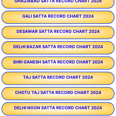
GHAZIABAD SATTA RECORD CHART 2024
GALI SATTA RECORD CHART 2024
DESAWAR SATTA RECORD CHART 2024
DELHI BAZAR SATTA RECORD CHART 2024
SHRI GANESH SATTA RECORD CHART 2024
TAJ SATTA RECORD CHART 2024
CHOTU TAJ SATTA RECORD CHART 2024
DELHI NOON SATTA RECORD CHART 2024