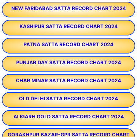
NEW FARIDABAD SATTA RECORD CHART 2024
KASHIPUR SATTA RECORD CHART 2024
PATNA SATTA RECORD CHART 2024
PUNJAB DAY SATTA RECORD CHART 2024
CHAR MINAR SATTA RECORD CHART 2024
OLD DELHI SATTA RECORD CHART 2024
ALIGARH GOLD SATTA RECORD CHART 2024
GORAKHPUR BAZAR-GPR SATTA RECORD CHART