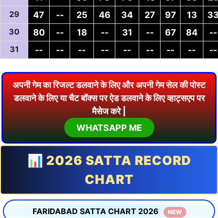
29
47
--
25
46
34
27
97
13
3
30
80
--
18
--
31
--
67
84
--
31
--
--
--
--
--
--
--
--
--
अपनी गेम का रिजल्ट डलवाने के लिए और अपनी गेम सेल की पोस्ट
डलवाने के लिए या चैट बॉक्स पर ऐड डलवाने के लिए व्हाट्सएप पर
मैसेज करे |
WHATSAPP ME
📊 2026 SATTA RECORD
CHART
FARIDABAD SATTA CHART 2026
NEW