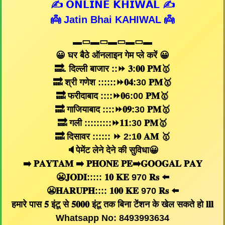
✍️ 𝗢𝗡𝗟𝗜𝗡𝗘 𝗞𝗛𝗜𝗪𝗔𝗟 ✍️
👼 Jatin Bhai KAHIWAL 👼
▬▭▬▭▬▭▬▭▬
😀 घर बैठे ऑनलाइन गेम प्ले करें 😀
🔜. दिल्ली बाजार ::⏩ 𝟑:𝟎𝟎 𝐏𝐌🥇
🔜 श्री गणेश ::::::⏩𝟎𝟒:30 𝐏𝐌🥇
🔜 फरीदाबाद ::::⏩𝟎6:00 𝐏𝐌🥇
🔜 गाजियाबाद ::::⏩𝟎𝟗:30 𝐏𝐌🥇
🔜 गली :::::::::⏩𝟏𝟏:30 𝐏𝐌🥇
🔜 दिसावर :::::: ⏩ 2:1𝟎 𝐀𝐌 🥇
🔈पेमेंट लेने देने की सुविधा😀
➡️ 𝐏𝐀𝐘𝐓𝐀𝐌 ➡️ 𝐏𝐇𝐎𝐍𝐄 𝐏𝐄➡️𝐆𝐎𝐎𝐆𝐀𝐋 𝐏𝐀𝐘
😬𝐉𝐎𝐃𝐈::::: 𝟏𝟎 𝐊𝐄 970 𝐑𝐬 ⬅️
😬𝐇𝐀𝐑𝐔𝐏𝐇:::: 𝟏𝟎𝟎 𝐊𝐄 970 𝐑𝐬 ⬅️
हमारे पास 𝟓 इंटू से 𝟓𝟎𝟎𝟎 इंटू तक बिना टेंशन के खेल सकते हो 𝐥𝐥𝐥
Whatsapp No: 8493993634