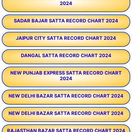
2024
SADAR BAJAR SATTA RECORD CHART 2024
JAIPUR CITY SATTA RECORD CHART 2024
DANGAL SATTA RECORD CHART 2024
NEW PUNJAB EXPRESS SATTA RECORD CHART
2024
NEW DELHI BAZAR SATTA RECORD CHART 2024
NEW DELHI BAZAR SATTA RECORD CHART 2024
RAJASTHAN BAZAR SATTA RECORD CHART 2024