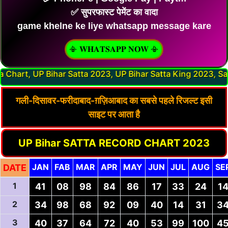
✅ सुपरफास्ट पेमेंट का वादा
game khelne ke liye whatsapp message kare
📳 𝐖𝐇𝐀𝐓𝐒𝐀𝐏𝐏 𝐍𝐎𝐖 📳
ar Satta 2023, UP Bihar Satta King 2023, Satta King UP Biha
गली-दिसावर-फरीदाबाद-ग़ज़िआबाद का सबसे पहले रिजल्ट इसी
साइट पर आता है
UP Bihar SATTA RECORD CHART 2023
JAN
FAB
MAR
APR
MAY
JUN
JUL
AUG
SE
DATE
1
41
08
98
84
86
17
33
24
1
2
34
98
68
92
09
40
14
31
3
3
40
37
64
72
40
53
99
100
4