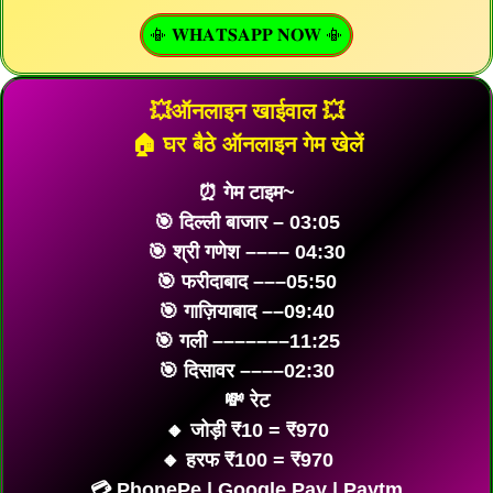
📳 𝐖𝐇𝐀𝐓𝐒𝐀𝐏𝐏 𝐍𝐎𝐖 📳
💥ऑनलाइन खाईवाल 💥
🏠 घर बैठे ऑनलाइन गेम खेलें
⏰ गेम टाइम~
🎯 दिल्ली बाजार – 03:05
🎯 श्री गणेश –––– 04:30
🎯 फरीदाबाद –––05:50
🎯 गाज़ियाबाद ––09:40
🎯 गली –––––––11:25
🎯 दिसावर ––––02:30
💸 रेट
🔸 जोड़ी ₹10 = ₹970
🔸 हरफ ₹100 = ₹970
💳 PhonePe | Google Pay | Paytm